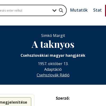
Mutatók
Stat
Simkó Margit
A taknyos
Csehszlovákiai magyar hangjáték
1957. október 13.
Adaptáció
Csehszlovák Rádió
Szerző:
 megjelenítése