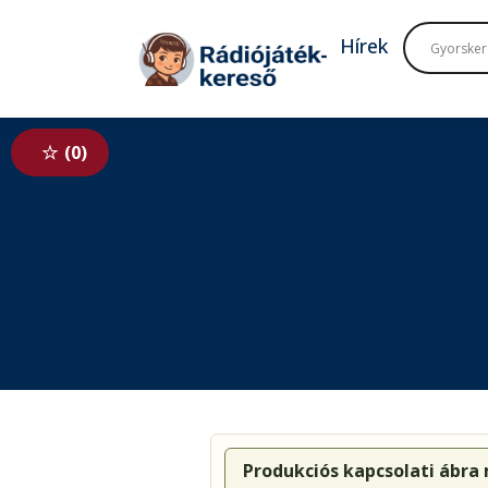
Tovább a navigációhoz
Tovább a tartalomhoz
Hírek
0
Produkciós kapcsolati ábra