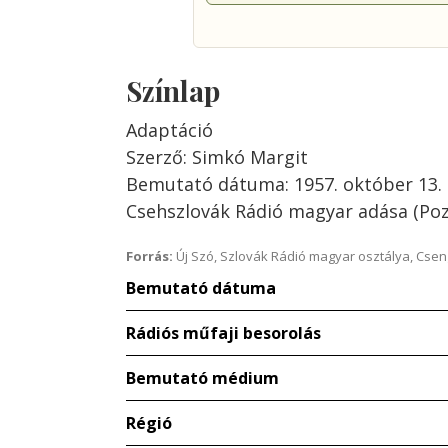
Színlap
Adaptáció
Szerző: Simkó Margit
Bemutató dátuma: 1957. október 13.
Csehszlovák Rádió magyar adása (Po
Forrás:
Új Szó, Szlovák Rádió magyar osztálya, Csenge
Bemutató dátuma
Rádiós műfaji besorolás
Bemutató médium
Régió