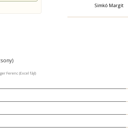
Simkó Margit
zsony)
r Ferenc (Excel fájl)