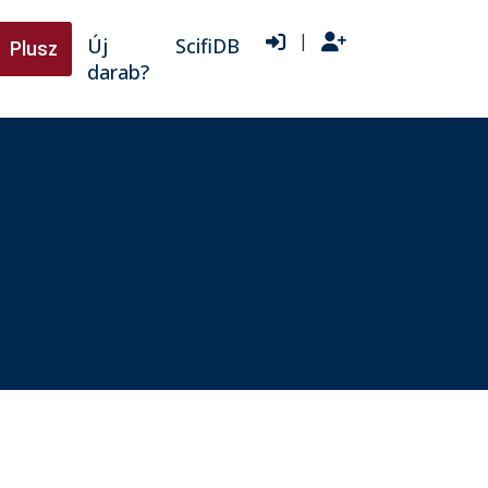
|
Új
ScifiDB
Plusz
darab?