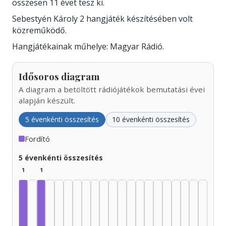
összesen 11 évet tesz ki.
Sebestyén Károly 2 hangjáték készítésében volt
közreműködő.
Hangjátékainak műhelye: Magyar Rádió.
Idősoros diagram
A diagram a betöltött rádiójátékok bemutatási évei
alapján készült.
5 évenkénti összesítés
10 évenkénti összesítés
Fordító
5 évenkénti összesítés
1
1