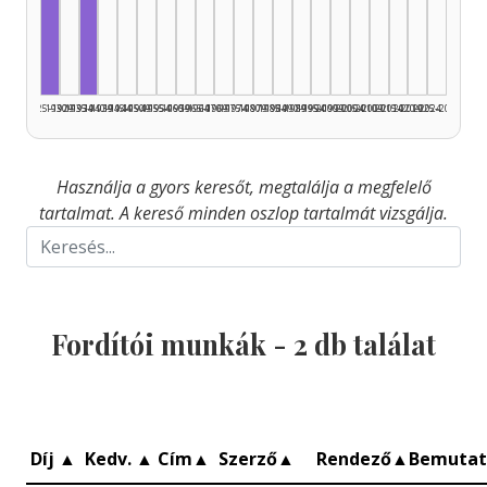
Fordító, 1925–1929: 1
Fordító, 1935–1939: 1
1925–1929
1930–1934
1935–1939
1940–1944
1945–1949
1950–1954
1955–1959
1960–1964
1965–1969
1970–1974
1975–1979
1980–1984
1985–1989
1990–1994
1995–1999
2000–2004
2005–2009
2010–2014
2015–2019
2020–2024
2025–2026
Használja a gyors keresőt, megtalálja a megfelelő
tartalmat. A kereső minden oszlop tartalmát vizsgálja.
Fordítói munkák -
2
db találat
Díj
▲
Kedv.
▲
Cím
▲
Szerző
▲
Rendező
▲
Bemuta