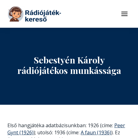
Tovább a navigációhoz
Tovább a tartalomhoz
Menü
Sebestyén Károly
rádiójátékos munkássága
Első hangjátéka adatbázisunkban: 1926 (címe:
Peer
Gynt (1926)
); utolsó: 1936 (címe:
A faun (1936)
). Ez