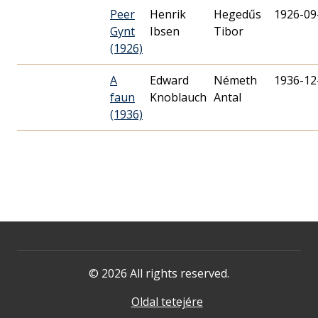
Peer
Henrik
Hegedűs
1926-09
Gynt
Ibsen
Tibor
(1926)
A
Edward
Németh
1936-12
faun
Knoblauch
Antal
(1936)
© 2026 All rights reserved.
Oldal tetejére