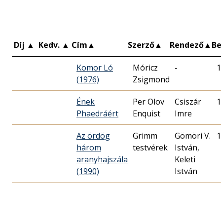
Díj
▲
Kedv.
▲
Cím
▲
Szerző
▲
Rendező
▲
B
Komor Ló
Móricz
-
1
(1976)
Zsigmond
Ének
Per Olov
Csiszár
1
Phaedráért
Enquist
Imre
Az ördög
Grimm
Gömöri V.
1
három
testvérek
István,
aranyhajszála
Keleti
(1990)
István