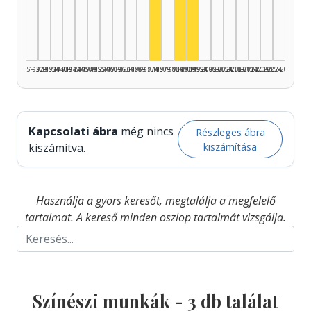
Színész, 1975–1979: 1
Színész, 1985–1989: 1
Színész, 1990–1994: 1
1925–1929
1930–1934
1935–1939
1940–1944
1945–1949
1950–1954
1955–1959
1960–1964
1965–1969
1970–1974
1975–1979
1980–1984
1985–1989
1990–1994
1995–1999
2000–2004
2005–2009
2010–2014
2015–2019
2020–2024
2025–2026
Kapcsolati ábra
még nincs
Részleges ábra
kiszámítása
kiszámítva.
Használja a gyors keresőt, megtalálja a megfelelő
tartalmat. A kereső minden oszlop tartalmát vizsgálja.
Színészi munkák -
3
db találat