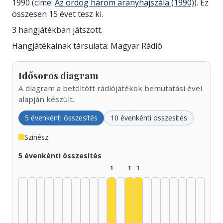
1990 (címe:
Az ördög három aranyhajszála (1990)
). Ez
összesen 15 évet tesz ki.
3 hangjátékban játszott.
Hangjátékainak társulata: Magyar Rádió.
Idősoros diagram
A diagram a betöltött rádiójátékok bemutatási évei
alapján készült.
5 évenkénti összesítés
10 évenkénti összesítés
Színész
5 évenkénti összesítés
1
1
1