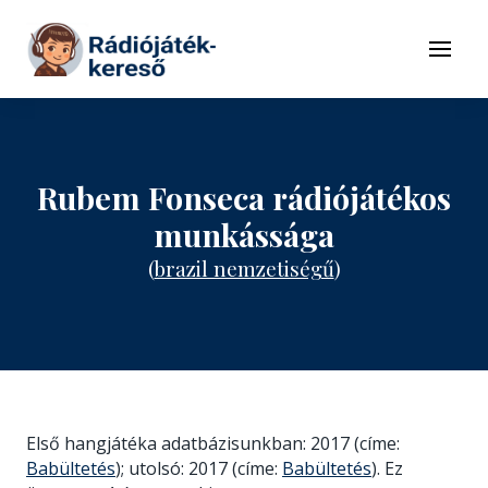
Tovább a navigációhoz
Tovább a tartalomhoz
Menü
Rubem Fonseca rádiójátékos
munkássága
(
brazil nemzetiségű
)
Első hangjátéka adatbázisunkban: 2017 (címe:
Babültetés
); utolsó: 2017 (címe:
Babültetés
). Ez