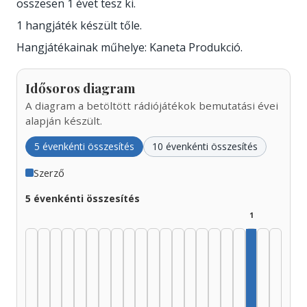
összesen 1 évet tesz ki.
1 hangjáték készült tőle.
Hangjátékainak műhelye: Kaneta Produkció.
Idősoros diagram
A diagram a betöltött rádiójátékok bemutatási évei
alapján készült.
5 évenkénti összesítés
10 évenkénti összesítés
Szerző
5 évenkénti összesítés
1
Szerző, 20