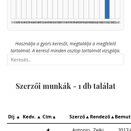
1925–1929
1930–1934
1935–1939
1940–1944
1945–1949
1950–1954
1955–1959
1960–1964
1965–1969
1970–1974
1975–1979
1980–1984
1985–1989
1990–1994
1995–1999
2000–2004
2005–2009
2010–2014
2015–2019
2020–2024
2025–2026
Használja a gyors keresőt, megtalálja a megfelelő
tartalmat. A kereső minden oszlop tartalmát vizsgálja.
Szerzői munkák -
1
db találat
Díj
▲
Kedv.
▲
Cím
▲
Szerző
▲
Rendező
▲
Bemut
🔈
Antonio
Zelki
2017-