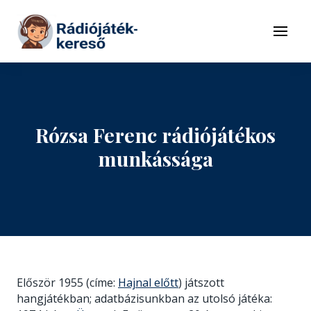
Tovább a navigációhoz
Tovább a tartalomhoz
Menü
Rózsa Ferenc rádiójátékos
munkássága
Először 1955 (címe:
Hajnal előtt
) játszott
hangjátékban; adatbázisunkban az utolsó játéka: