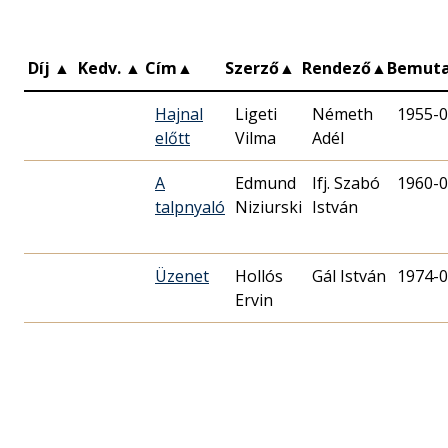
Díj
▲
Kedv.
▲
Cím
▲
Szerző
▲
Rendező
▲
Bemut
Hajnal
Ligeti
Németh
1955-0
előtt
Vilma
Adél
A
Edmund
Ifj. Szabó
1960-0
talpnyaló
Niziurski
István
Üzenet
Hollós
Gál István
1974-0
Ervin