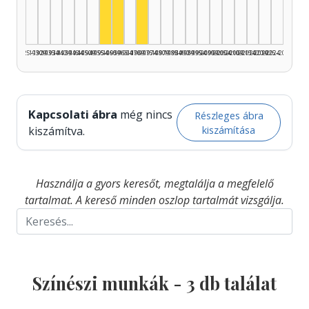
1925–1929
1930–1934
1935–1939
1940–1944
1945–1949
1950–1954
1955–1959
1960–1964
1965–1969
1970–1974
1975–1979
1980–1984
1985–1989
1990–1994
1995–1999
2000–2004
2005–2009
2010–2014
2015–2019
2020–2024
2025–2026
Kapcsolati ábra
még nincs
Részleges ábra
kiszámítása
kiszámítva.
Használja a gyors keresőt, megtalálja a megfelelő
tartalmat. A kereső minden oszlop tartalmát vizsgálja.
Színészi munkák -
3
db találat