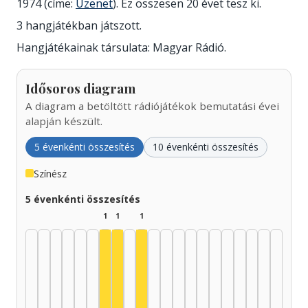
1974 (címe:
Üzenet
). Ez összesen 20 évet tesz ki.
3 hangjátékban játszott.
Hangjátékainak társulata: Magyar Rádió.
Idősoros diagram
A diagram a betöltött rádiójátékok bemutatási évei
alapján készült.
5 évenkénti összesítés
10 évenkénti összesítés
Színész
5 évenkénti összesítés
1
1
1
Színész, 1955–1959: 1
Színész, 1960–1964: 1
Színész, 1970–1974: 1