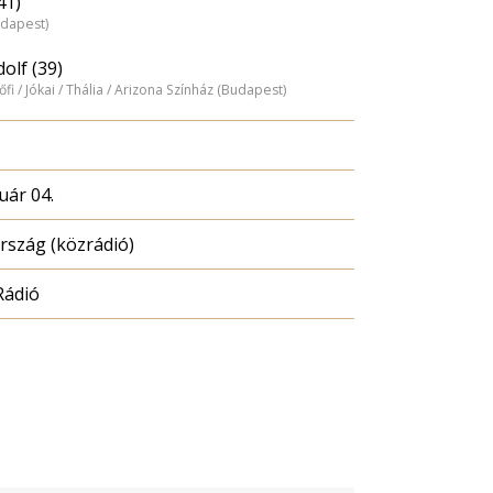
41)
udapest)
olf (39)
tőfi / Jókai / Thália / Arizona Színház (Budapest)
uár 04.
szág (közrádió)
Rádió