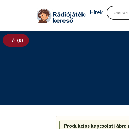
Tovább a navigációhoz
Tovább a tartalomhoz
Hírek
0
Produkciós kapcsolati ábra