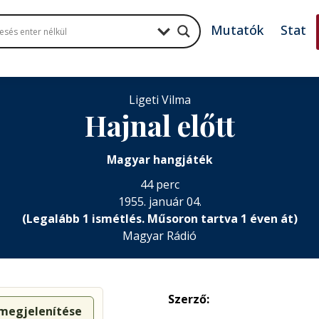
Mutatók
Stat
Ligeti Vilma
Hajnal előtt
Magyar hangjáték
44 perc
1955. január 04.
(Legalább 1 ismétlés. Műsoron tartva 1 éven át)
Magyar Rádió
Szerző:
 megjelenítése