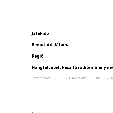
Játékidő
Bemutató dátuma
Régió
Hangfelvételt készítő rádió/műhely ne
Létrehozva: 2021. 09. 28.; Revíziók: 2023. 08. 01.; 20