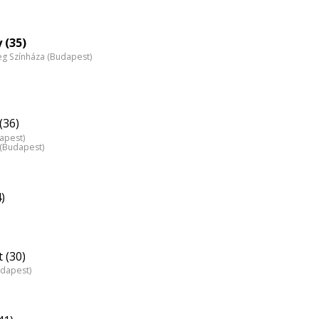
 (35)
 Színháza (Budapest)
(36)
dapest)
z (Budapest)
)
 (30)
udapest)