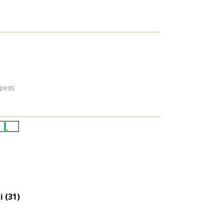
pest)
Életkori
eloszlás
nagyítása
i (31)