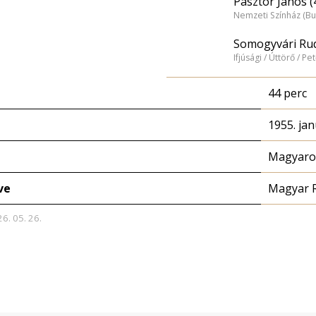
Pásztor János (
Nemzeti Színház (B
Somogyvári Rud
Ifjúsági / Úttörő / Pe
44 perc
1955. jan
Magyaror
ve
Magyar 
26. 05. 26.