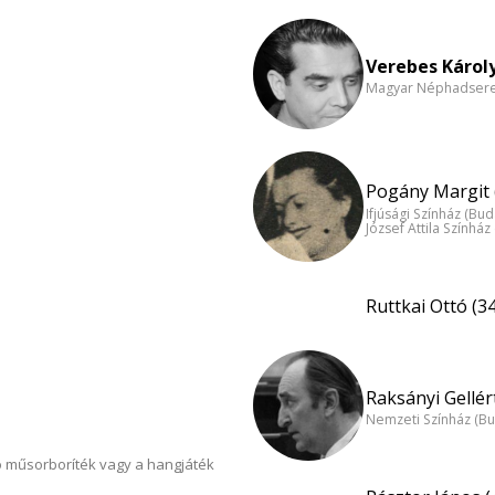
Verebes Károly
Magyar Néphadsereg
Pogány Margit 
Ifjúsági Színház (Bu
József Attila Színhá
Ruttkai Ottó (34
Raksányi Gellért
Nemzeti Színház (B
 műsorboríték vagy a hangjáték