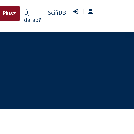
|
Új
ScifiDB
Plusz
darab?