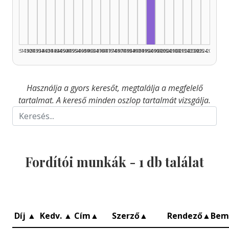
Fordító, 1995–1999: 
1925–1929
1930–1934
1935–1939
1940–1944
1945–1949
1950–1954
1955–1959
1960–1964
1965–1969
1970–1974
1975–1979
1980–1984
1985–1989
1990–1994
1995–1999
2000–2004
2005–2009
2010–2014
2015–2019
2020–2024
2025–2026
Használja a gyors keresőt, megtalálja a megfelelő
tartalmat. A kereső minden oszlop tartalmát vizsgálja.
Fordítói munkák -
1
db találat
Díj
▲
Kedv.
▲
Cím
▲
Szerző
▲
Rendező
▲
Bem