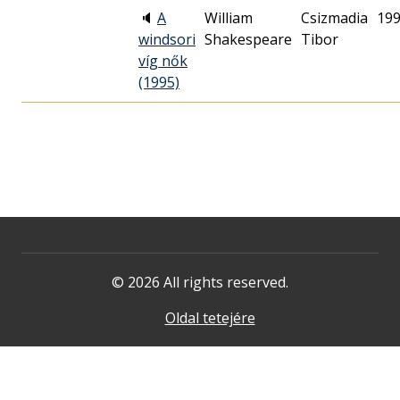
🔈
A
William
Csizmadia
199
windsori
Shakespeare
Tibor
víg nők
(1995)
© 2026 All rights reserved.
Oldal tetejére