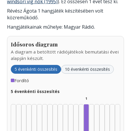
windsori víg nők (1995)
). Ez összesen 1 évet tesz ki.
Révész Ágota 1 hangjáték készítésében volt
közreműködő.
Hangjátékainak műhelye: Magyar Rádió.
Idősoros diagram
A diagram a betöltött rádiójátékok bemutatási évei
alapján készült.
5 évenkénti összesítés
10 évenkénti összesítés
Fordító
5 évenkénti összesítés
1