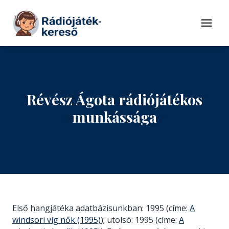
Tovább a navigációhoz
Tovább a tartalomhoz
Menü
Révész Ágota rádiójátékos
munkássága
Első hangjátéka adatbázisunkban: 1995 (címe:
A
windsori víg nők (1995)
); utolsó: 1995 (címe:
A