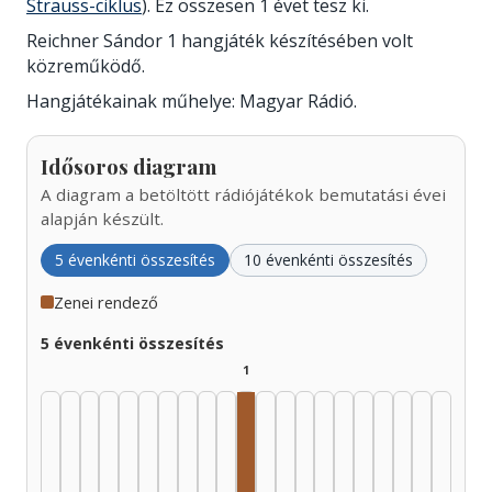
Strauss-ciklus
). Ez összesen 1 évet tesz ki.
Reichner Sándor 1 hangjáték készítésében volt
közreműködő.
Hangjátékainak műhelye: Magyar Rádió.
Idősoros diagram
A diagram a betöltött rádiójátékok bemutatási évei
alapján készült.
5 évenkénti összesítés
10 évenkénti összesítés
Zenei rendező
5 évenkénti összesítés
1