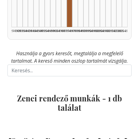
Zenei rendező, 1975–1979: 1
1925–1929
1930–1934
1935–1939
1940–1944
1945–1949
1950–1954
1955–1959
1960–1964
1965–1969
1970–1974
1975–1979
1980–1984
1985–1989
1990–1994
1995–1999
2000–2004
2005–2009
2010–2014
2015–2019
2020–2024
2025–2026
Használja a gyors keresőt, megtalálja a megfelelő
tartalmat. A kereső minden oszlop tartalmát vizsgálja.
Zenei rendező munkák -
1
db
találat