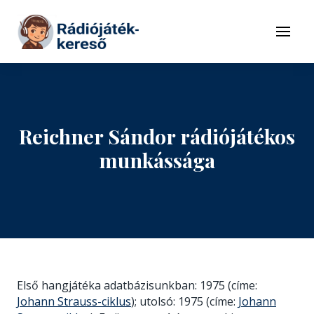
Tovább a navigációhoz
Tovább a tartalomhoz
Menü
Reichner Sándor rádiójátékos
munkássága
Első hangjátéka adatbázisunkban: 1975 (címe:
Johann Strauss-ciklus
); utolsó: 1975 (címe:
Johann