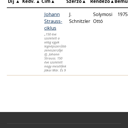
Díj
▲
Kedv.
▲
Cím
▲
Szerző
▲
Rendező
▲
Bemu
Johann
J.
Solymosi
1975
Strauss-
Schnitzler
Ottó
ciklus
„150 éve
született a
világ egyik
legnépszerűbb
zeneszerzője
ifj. Johann
Strauss. 150
éve született
nagy mesélőnk
Jókai Mór. És 9