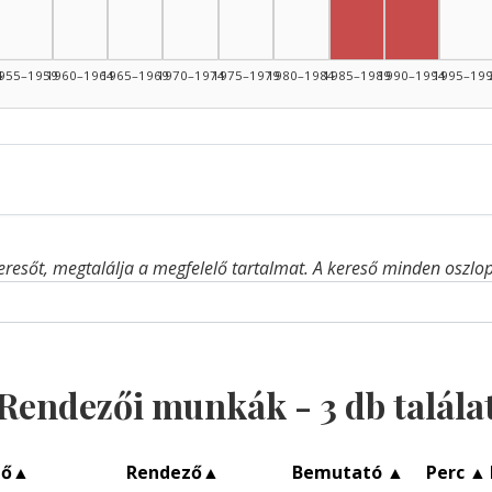
Rendező, 
4
955–1959
1960–1964
1965–1969
1970–1974
1975–1979
1980–1984
1985–1989
1990–1994
1995–19
eresőt, megtalálja a megfelelő tartalmat. A kereső minden oszlop 
Rendezői munkák -
3
db talála
ző
▲
Rendező
▲
Bemutató
▲
Perc
▲