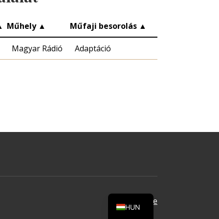
▲
Műhely
▲
Műfaji besorolás
▲
Magyar Rádió
Adaptáció
Oldal tetejére
HUN