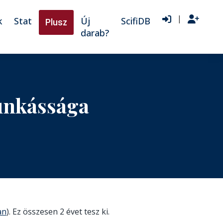
|
k
Stat
Új
ScifiDB
Plusz
darab?
unkássága
an
). Ez összesen 2 évet tesz ki.