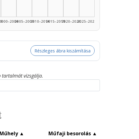
1990–1994: 1
99
2000–2004
2005–2009
2010–2014
2015–2019
2020–2024
2025–2026
Részleges ábra kiszámítása
tartalmát vizsgálja.
t
Műhely
▲
Műfaji besorolás
▲