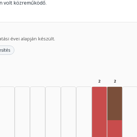
n volt közreműködő.
ási évei alapján készült.
esítés
2
2
Rádióra a
Rendező, 1985–1