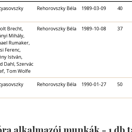
tyasovszky
Rehorovszky Béla
1989-03-09
40
ő
olt Brecht,
Rehorovszky Béla
1989-10-08
37
nyi Mihály,
hael Rumaker,
i Ferenc,
ny István,
d Dahl, Szervác
ef, Tom Wolfe
tyasovszky
Rehorovszky Béla
1990-01-27
50
ő
óra alkalmazói munkák -
1
db t