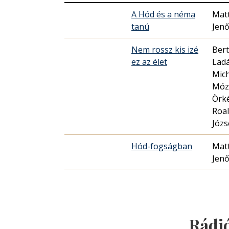
A Hód és a néma
Mat
tanú
Jen
Nem rossz kis izé
Bert
ez az élet
Ladá
Mic
Mózs
Örké
Roal
Józs
Hód-fogságban
Mat
Jen
Rádi