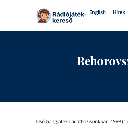
Tovább a navigációhoz
Tovább a tartalomhoz
English
Hírek
Rehorovs
Első hangjátéka adatbázisunkban: 1989 (c