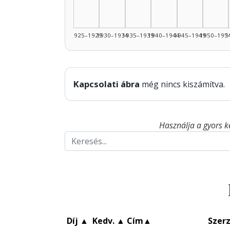
1925–1929
1930–1934
1935–1939
1940–1944
1945–1949
1950–195
1
Kapcsolati ábra
még nincs kiszámítva.
Használja a gyors k
Díj
▲
Kedv.
▲
Cím
▲
Szer