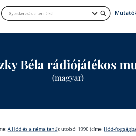
Mutató
zky Béla rádiójátékos m
(magyar)
íme:
A Hód és a néma tanú
); utolsó: 1990 (címe:
Hód-fogságb