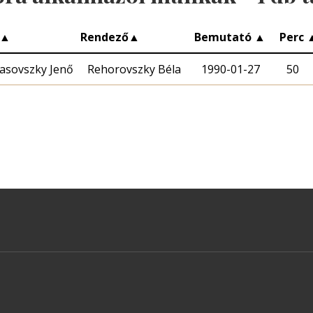
▲
Rendező
▲
Bemutató
▲
Perc
asovszky Jenő
Rehorovszky Béla
1990-01-27
50