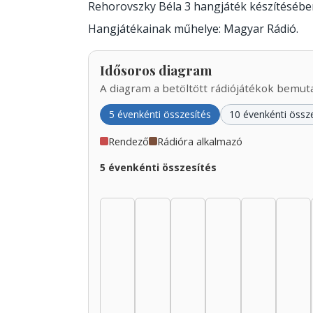
Rehorovszky Béla 3 hangjáték készítésébe
Hangjátékainak műhelye: Magyar Rádió.
Idősoros diagram
A diagram a betöltött rádiójátékok bemutat
5 évenkénti összesítés
10 évenkénti össz
Rendező
Rádióra alkalmazó
5 évenkénti összesítés