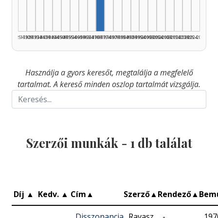
1925–1929
1930–1934
1935–1939
1940–1944
1945–1949
1950–1954
1955–1959
1960–1964
1965–1969
1970–1974
1975–1979
1980–1984
1985–1989
1990–1994
1995–1999
2000–2004
2005–2009
2010–2014
2015–2019
2020–2024
2025–2026
Használja a gyors keresőt, megtalálja a megfelelő
tartalmat. A kereső minden oszlop tartalmát vizsgálja.
Szerzői munkák -
1
db találat
Díj
▲
Kedv.
▲
Cím
▲
Szerző
▲
Rendező
▲
Bem
Disszonancia
Ravasz
-
197