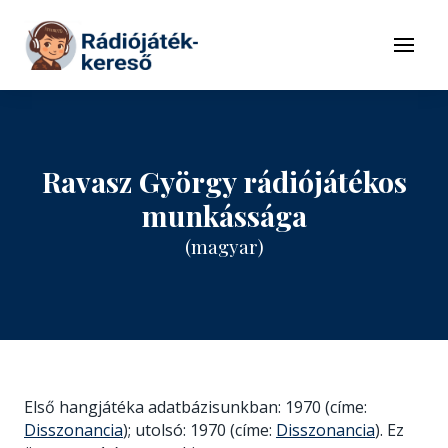
Tovább a navigációhoz
Tovább a tartalomhoz
Menü
Ravasz György rádiójátékos
munkássága
(magyar)
Első hangjátéka adatbázisunkban: 1970 (címe:
Disszonancia
); utolsó: 1970 (címe:
Disszonancia
). Ez