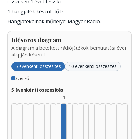
összesen 1 évet tesz ki.
1 hangjáték készült tőle.
Hangjátékainak műhelye: Magyar Rádió.
Idősoros diagram
A diagram a betöltött rádiójátékok bemutatási évei
alapján készült.
5 évenkénti összesítés
10 évenkénti összesítés
Szerző
5 évenkénti összesítés
1
Szerző, 1970–1974: 1