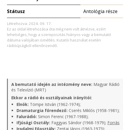
Státusz
Antológia része
Létrehozva: 2024. 09. 17.
Ez az oldal létrehozása óta még nem volt átnézve, ezért
lehetséges, hogy a szereposztás hiányos vagy a bemutató
dátuma valójában ismétlés. Kutatói használat esetén
rádióújságból ellenőrizendő.
A bemutató idején az intézmény neve:
Magyar Rádió
és Televízió (MRT)
Ekkor a rádió és osztályainak irányítói:
Elnök:
Tömpe István (1962-1974);
Dramaturgia főrendező:
Cserés Miklós (1958-1981);
Falurádió:
Simon Ferenc (1967-1988);
Ifjúsági Osztály:
Faggyas Sándor (1968-1979);
Forrás
Irodalmi Főosztály:
Zentai János (1963-1973);