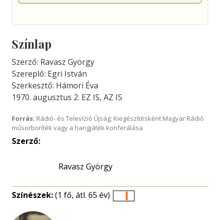
Színlap
Szerző: Ravasz György
Szereplő: Egri István
Szerkesztő: Hámori Éva
1970. augusztus 2. EZ IS, AZ IS
Forrás:
Rádió- és Televízió Újság; Kiegészítésként Magyar Rádió
műsorboríték vagy a hangjáték konferálása
Szerző:
Ravasz György
Színészek:
(1 fő, átl. 65 év)
Életkori
eloszlás