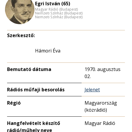
Egri István (65)
nagyítása
Magyar Rádió (Budapest)
Nemzeti Színház (Budapest)
Nemzeti Színház (Budapest)
Szerkesztő:
Hámori Éva
Bemutató dátuma
1970. augusztus
02.
Rádiós műfaji besorolás
Jelenet
Régió
Magyarország
(közrádió)
Hangfelvételt készítő
Magyar Rádió
rádió/műhely neve