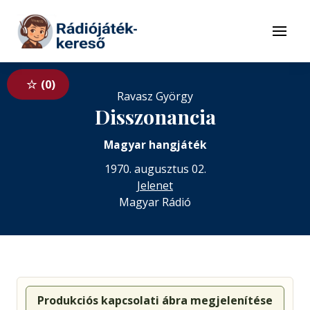
Tovább a navigációhoz
Tovább a tartalomhoz
Menü
0
Ravasz György
Disszonancia
Magyar hangjáték
1970. augusztus 02.
Jelenet
Magyar Rádió
Produkciós kapcsolati ábra megjelenítése