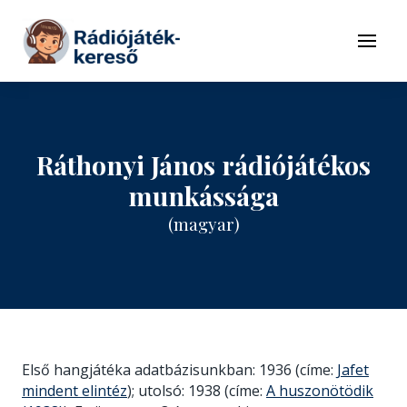
Tovább a navigációhoz
Tovább a tartalomhoz
Menü
Ráthonyi János rádiójátékos
munkássága
(magyar)
Első hangjátéka adatbázisunkban: 1936 (címe:
Jafet
mindent elintéz
); utolsó: 1938 (címe:
A huszonötödik