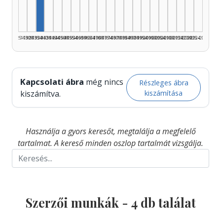
1925–1929
1930–1934
1935–1939
1940–1944
1945–1949
1950–1954
1955–1959
1960–1964
1965–1969
1970–1974
1975–1979
1980–1984
1985–1989
1990–1994
1995–1999
2000–2004
2005–2009
2010–2014
2015–2019
2020–2024
2025–2026
Kapcsolati ábra
még nincs
Részleges ábra
kiszámítása
kiszámítva.
Használja a gyors keresőt, megtalálja a megfelelő
tartalmat. A kereső minden oszlop tartalmát vizsgálja.
Szerzői munkák -
4
db találat