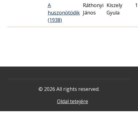
A
Ráthonyi
Kiszely
1
huszonötödik
János
Gyula
(1938)
© 2026 All rights reserved.
Oldal tetejére