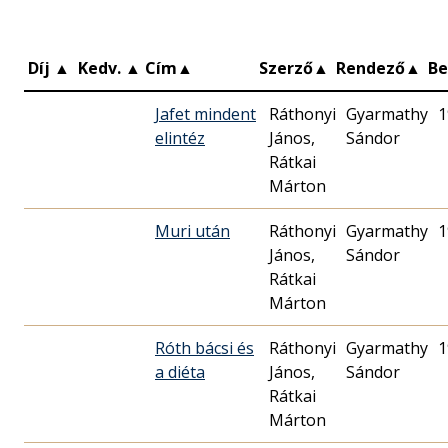
Díj
▲
Kedv.
▲
Cím
▲
Szerző
▲
Rendező
▲
B
Jafet mindent
Ráthonyi
Gyarmathy
1
elintéz
János,
Sándor
Rátkai
Márton
Muri után
Ráthonyi
Gyarmathy
1
János,
Sándor
Rátkai
Márton
Róth bácsi és
Ráthonyi
Gyarmathy
1
a diéta
János,
Sándor
Rátkai
Márton