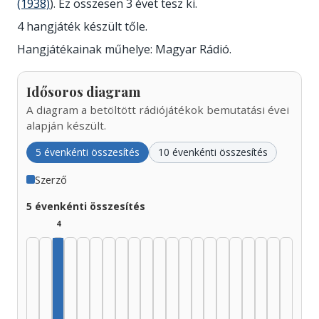
(1938)
). Ez összesen 3 évet tesz ki.
4 hangjáték készült tőle.
Hangjátékainak műhelye: Magyar Rádió.
Idősoros diagram
A diagram a betöltött rádiójátékok bemutatási évei
alapján készült.
5 évenkénti összesítés
10 évenkénti összesítés
Szerző
5 évenkénti összesítés
4
Szerző, 1935–1939: 4