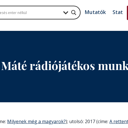
Mutatók
Stat
i Máté rádiójátékos mun
íme:
Milyenek még a magyarok?
); utolsó: 2017 (címe:
A retten