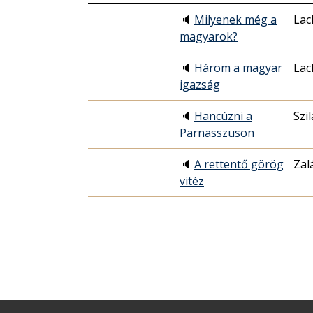
🔈
Milyenek még a
Lac
magyarok?
🔈
Három a magyar
Lac
igazság
🔈
Hancúzni a
Szi
Parnasszuson
🔈
A rettentő görög
Zal
vitéz