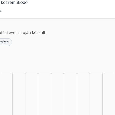
lt közreműködő.
.
ási évei alapján készült.
esítés