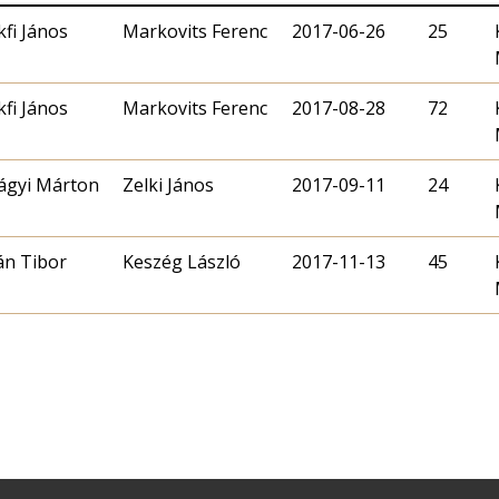
kfi János
Markovits Ferenc
2017-06-26
25
kfi János
Markovits Ferenc
2017-08-28
72
lágyi Márton
Zelki János
2017-09-11
24
án Tibor
Keszég László
2017-11-13
45