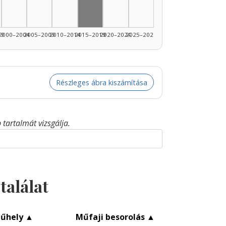
99
2000–2004
2005–2009
2010–2014
2015–2019
2020–2024
2025–2026
Részleges ábra kiszámítása
tartalmát vizsgálja.
találat
űhely
▲
Műfaji besorolás
▲