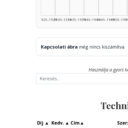
1925–1929
1930–1934
1935–1939
1940–1944
1945–1949
1950–195
1
Kapcsolati ábra
még nincs kiszámítva.
Használja a gyors k
Techn
Díj
▲
Kedv.
▲
Cím
▲
Szer