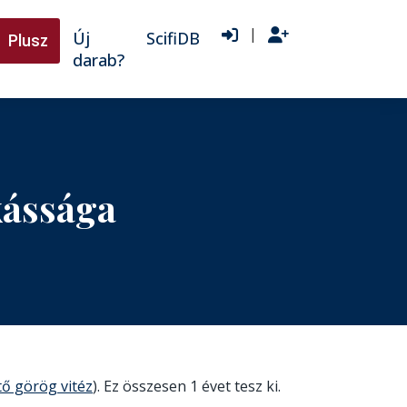
|
Új
ScifiDB
Plusz
darab?
kássága
tő görög vitéz
). Ez összesen 1 évet tesz ki.