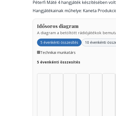
Péterfi Máté 4 hangjáték készítésében vo
Hangjátékainak műhelye: Kaneta Produkció
Idősoros diagram
A diagram a betöltött rádiójátékok bemutat
5 évenkénti összesítés
10 évenkénti össz
Technikai munkatárs
5 évenkénti összesítés