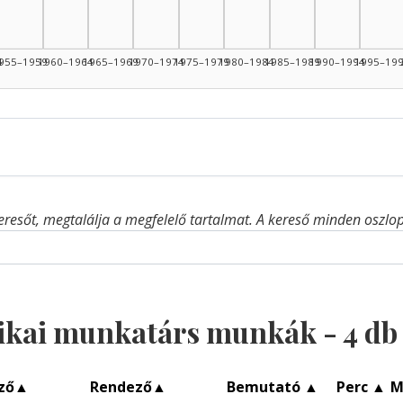
4
955–1959
1960–1964
1965–1969
1970–1974
1975–1979
1980–1984
1985–1989
1990–1994
1995–19
eresőt, megtalálja a megfelelő tartalmat. A kereső minden oszlop 
ikai munkatárs munkák -
4
db 
ző
▲
Rendező
▲
Bemutató
▲
Perc
▲
M