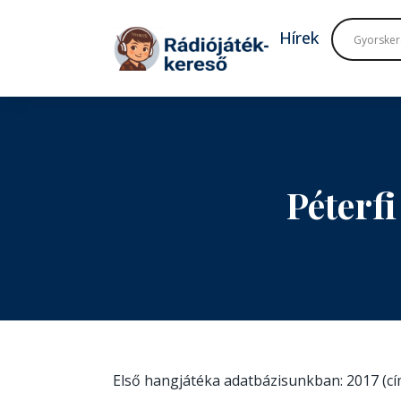
Tovább a navigációhoz
Tovább a tartalomhoz
Hírek
Péterf
Első hangjátéka adatbázisunkban: 2017 (c