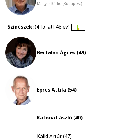
Magyar Rádió (Budapest)
Színészek:
(4 fő, átl. 48 év)
Életkori
eloszlás
nagyítása
Bertalan Ágnes (49)
Epres Attila (54)
Katona László (40)
Kálid Artúr (47)