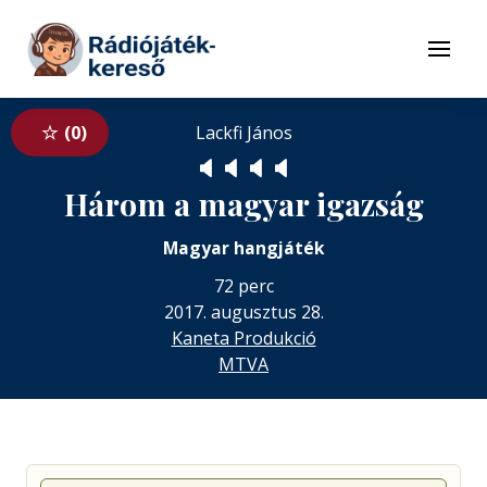
Tovább a navigációhoz
Tovább a tartalomhoz
Menü
0
Lackfi János
🔈
🔈
🔈
🔈
Három a magyar igazság
Magyar hangjáték
72 perc
2017. augusztus 28.
Kaneta Produkció
MTVA