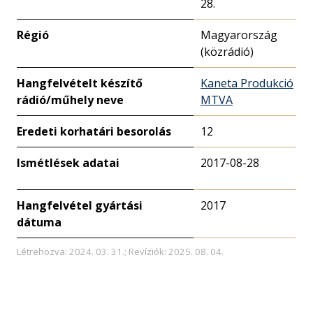
28.
Régió
Magyarország
(közrádió)
Hangfelvételt készítő
Kaneta Produkció
rádió/műhely neve
MTVA
Eredeti korhatári besorolás
12
Ismétlések adatai
2017-08-28
Hangfelvétel gyártási
2017
dátuma
Létrehozva: 2024. 03. 31.; Revíziók: 2025. 08. 04.