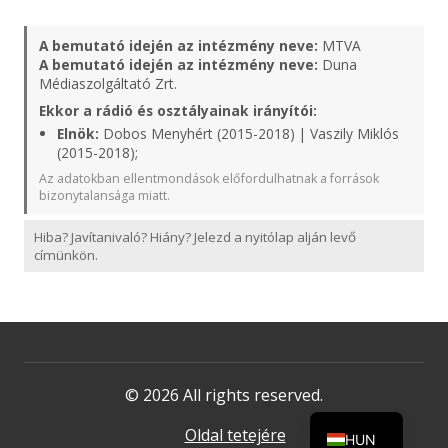
A bemutató idején az intézmény neve:
MTVA
A bemutató idején az intézmény neve:
Duna
Médiaszolgáltató Zrt.
Ekkor a rádió és osztályainak irányítói:
Elnök:
Dobos Menyhért (2015-2018) | Vaszily Miklós
(2015-2018);
Az adatokban ellentmondások előfordulhatnak a források
bizonytalansága miatt.
Hiba? Javítanivaló? Hiány? Jelezd a nyitólap alján levő
címünkön.
© 2026 All rights reserved.
Oldal tetejére
HUN