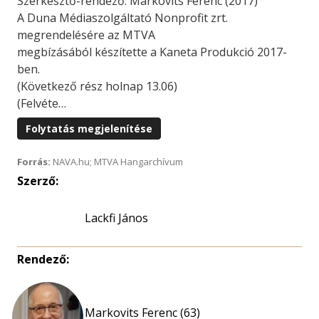
Szerkesztő-rendező: Markovits Ferenc (2017)
A Duna Médiaszolgáltató Nonprofit zrt.
megrendelésére az MTVA
megbízásából készítette a Kaneta Produkció 2017-
ben.
(Következő rész holnap 13.06)
(Felvéte…
Folytatás megjelenítése
Forrás:
NAVA.hu; MTVA Hangarchívum
Szerző:
Lackfi János
Rendező:
Markovits Ferenc (63)