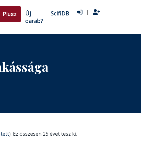
|
Új
ScifiDB
Plusz
darab?
nkássága
tett
). Ez összesen 25 évet tesz ki.