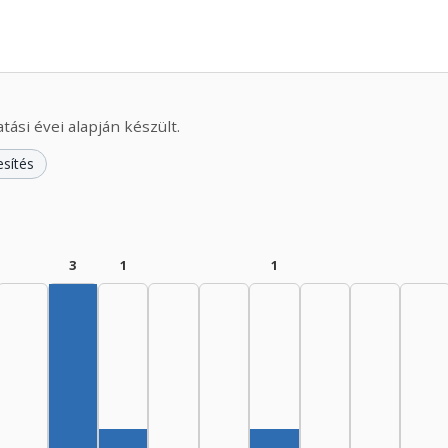
ási évei alapján készült.
esítés
3
1
1
Szerző, 1960–1964: 3