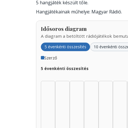
5 hangjáték készült tőle.
Hangjátékainak műhelye: Magyar Rádió.
Idősoros diagram
A diagram a betöltött rádiójátékok bemutat
5 évenkénti összesítés
10 évenkénti össz
Szerző
5 évenkénti összesítés