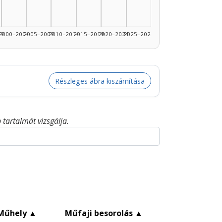
99
2000–2004
2005–2009
2010–2014
2015–2019
2020–2024
2025–2026
Részleges ábra kiszámítása
tartalmát vizsgálja.
Műhely
▲
Műfaji besorolás
▲