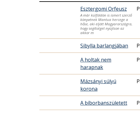
Esztergomi Orfeusz
P
A már külföldön is ismert szerző
könyvének Mantua hercege a
hőse, aki eljött Magyarországra,
hogy segítséget nyújtson az
akkor m
Sibylla barlangjában
P
A holtak nem
P
harapnak
Mázsányi súlyú
P
korona
A bíborbanszületett
P