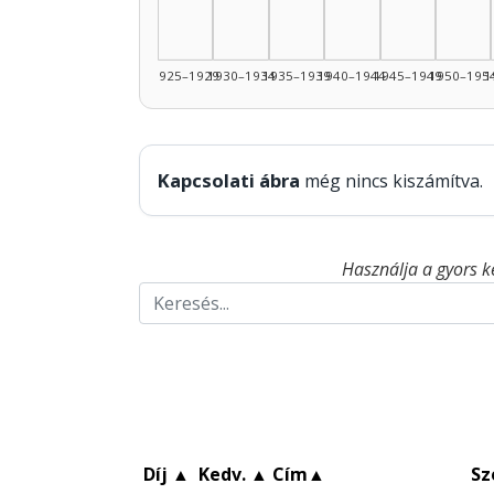
1925–1929
1930–1934
1935–1939
1940–1944
1945–1949
1950–195
1
Kapcsolati ábra
még nincs kiszámítva.
Használja a gyors k
Díj
▲
Kedv.
▲
Cím
▲
Sz