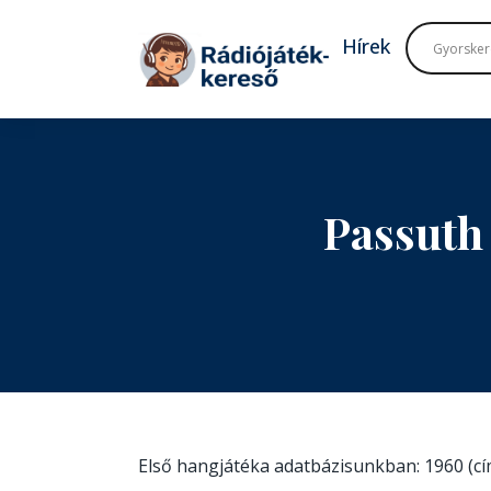
Tovább a navigációhoz
Tovább a tartalomhoz
Hírek
Passuth
Első hangjátéka adatbázisunkban: 1960 (c