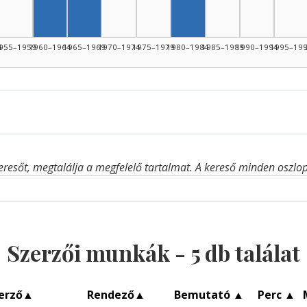
Szerző, 1965–1969: 1
Szerző, 1980–1984: 1
4
955–1959
1960–1964
1965–1969
1970–1974
1975–1979
1980–1984
1985–1989
1990–1994
1995–19
eresőt, megtalálja a megfelelő tartalmat. A kereső minden oszlop 
Szerzői munkák -
5
db találat
erző
▲
Rendező
▲
Bemutató
▲
Perc
▲