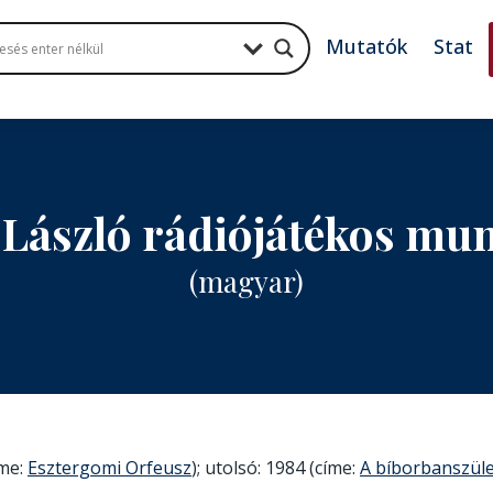
Mutatók
Stat
 László rádiójátékos mu
(magyar)
íme:
Esztergomi Orfeusz
); utolsó: 1984 (címe:
A bíborbanszüle