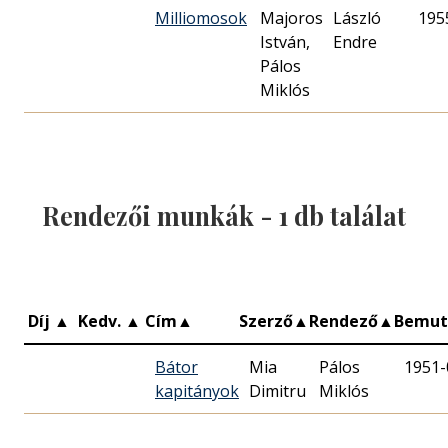
Milliomosok
Majoros
László
195
István,
Endre
Pálos
Miklós
Rendezői munkák -
1
db találat
Díj
▲
Kedv.
▲
Cím
▲
Szerző
▲
Rendező
▲
Bemut
Bátor
Mia
Pálos
1951-
kapitányok
Dimitru
Miklós