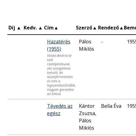
Díj
▲
Kedv.
▲
Cím
▲
Szerző
▲
Rendező
▲
Bem
Hazatérés
Pálos
-
195
(1955)
Miklós
Vaskó Andrisról
szól
rádiójátékunk,
aki szorgalmas
tanuló, de
összeférhetetlen
és ami a
legszembetűnőbb,
nagyon goromba
az édesa
Tévedés az
Kántor
Bella Éva
195
egész
Zsuzsa,
Pálos
Miklós