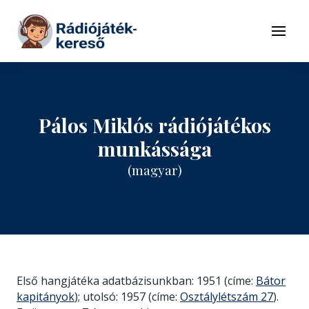
Tovább a navigációhoz
Tovább a tartalomhoz
Menü
Pálos Miklós rádiójátékos
munkássága
(magyar)
Első hangjátéka adatbázisunkban: 1951 (címe:
Bátor
kapitányok
); utolsó: 1957 (címe:
Osztálylétszám 27
).