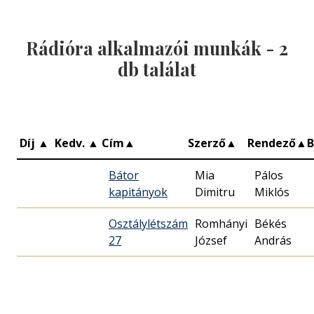
Rádióra alkalmazói munkák -
2
db találat
Díj
▲
Kedv.
▲
Cím
▲
Szerző
▲
Rendező
▲
Bátor
Mia
Pálos
kapitányok
Dimitru
Miklós
Osztálylétszám
Romhányi
Békés
27
József
András