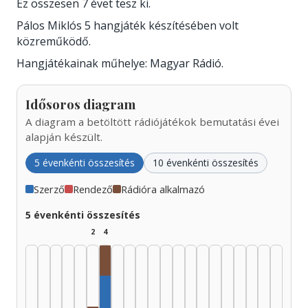
Ez összesen 7 évet tesz ki.
Pálos Miklós 5 hangjáték készítésében volt
közreműködő.
Hangjátékainak műhelye: Magyar Rádió.
Idősoros diagram
A diagram a betöltött rádiójátékok bemutatási évei
alapján készült.
5 évenkénti összesítés
10 évenkénti összesítés
Szerző
Rendező
Rádióra alkalmazó
5 évenkénti összesítés
2
4
Rádióra alkalmazó, 1955–1959: 1