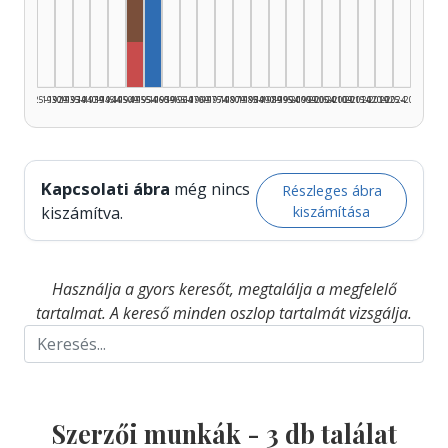
Rádióra alkalmazó, 1950–1954: 1
Szerző, 1955–1959: 3
Rendező, 1950–1954: 1
1925–1929
1930–1934
1935–1939
1940–1944
1945–1949
1950–1954
1955–1959
1960–1964
1965–1969
1970–1974
1975–1979
1980–1984
1985–1989
1990–1994
1995–1999
2000–2004
2005–2009
2010–2014
2015–2019
2020–2024
2025–2026
Kapcsolati ábra
még nincs
Részleges ábra
kiszámítása
kiszámítva.
Használja a gyors keresőt, megtalálja a megfelelő
tartalmat. A kereső minden oszlop tartalmát vizsgálja.
Szerzői munkák -
3
db találat