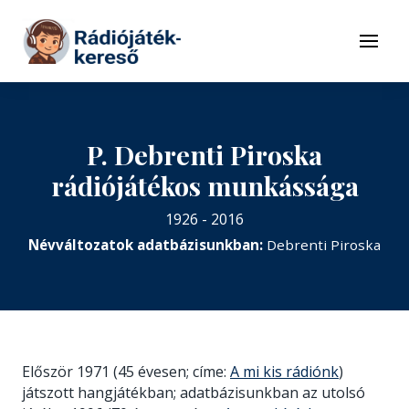
Tovább a navigációhoz
Tovább a tartalomhoz
Menü
P. Debrenti Piroska
rádiójátékos munkássága
1926 - 2016
Névváltozatok adatbázisunkban:
Debrenti Piroska
Először 1971 (45 évesen; címe:
A mi kis rádiónk
)
játszott hangjátékban; adatbázisunkban az utolsó