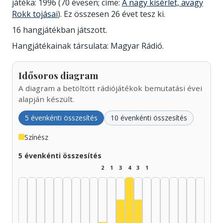
játéka: 1996 (70 évesen; címe:
A nagy kísérlet, avagy
Rokk tojásai
). Ez összesen 26 évet tesz ki.
16 hangjátékban játszott.
Hangjátékainak társulata: Magyar Rádió.
Idősoros diagram
A diagram a betöltött rádiójátékok bemutatási évei
alapján készült.
5 évenkénti összesítés
10 évenkénti összesítés
Színész
5 évenkénti összesítés
2
1
3
4
3
1