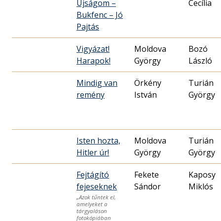
Újságom –
Cecília
Bukfenc – Jó
Pajtás
Vigyázat!
Moldova
Bozó
Harapok!
György
László
Mindig van
Örkény
Turián
remény
István
György
Isten hozta,
Moldova
Turián
Hitler úr!
György
György
Fejtágító
Fekete
Kaposy
fejeseknek
Sándor
Miklós
„Azok tűntek el,
amelyeket a
tárgyaláson
fotokópiában