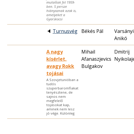
mutattak fel 1959-
ben. S persze
hiányoznak azok is,
amelyeket a
Gyorskocsi
🔈
Turnusvég
Békés Pál
Varsányi
Anikó
A nagy
Mihail
Dmitrij
kísérlet,
Afanaszjevics
Nyikolaj
avagy Rokk
Bulgakov
tojásai
A Szovjetunióban a
tudós
szuperbaromfiakat
tenyésztene, de
sajnos nem
megfelelő
tojásokat kap,
aminek nem lesz
jó vége. Különleg