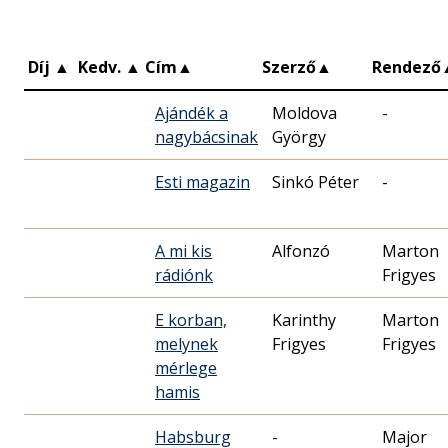
Díj
▲
Kedv.
▲
Cím
▲
Szerző
▲
Rendező
Ajándék a
Moldova
-
nagybácsinak
György
Esti magazin
Sinkó Péter
-
A mi kis
Alfonzó
Marton
rádiónk
Frigyes
E korban,
Karinthy
Marton
melynek
Frigyes
Frigyes
mérlege
hamis
Habsburg
-
Major