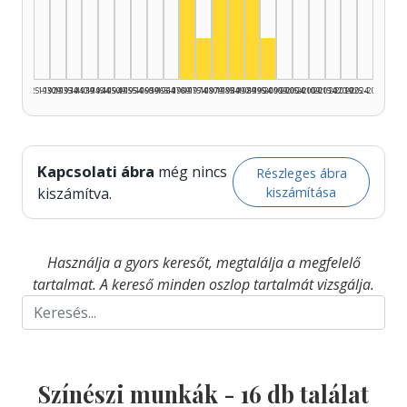
Színész, 1985–1989: 4
Színész, 1980–1984: 3
Színész, 1990–1994: 3
Színész, 1970–1974: 2
Színész, 1975–1979: 1
Színész, 1995–1999: 
1925–1929
1930–1934
1935–1939
1940–1944
1945–1949
1950–1954
1955–1959
1960–1964
1965–1969
1970–1974
1975–1979
1980–1984
1985–1989
1990–1994
1995–1999
2000–2004
2005–2009
2010–2014
2015–2019
2020–2024
2025–2026
Kapcsolati ábra
még nincs
Részleges ábra
kiszámítása
kiszámítva.
Használja a gyors keresőt, megtalálja a megfelelő
tartalmat. A kereső minden oszlop tartalmát vizsgálja.
Színészi munkák -
16
db találat