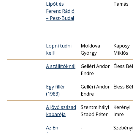
Lipót és
Tamás
Ferenc Rádió
– Pest-Buda!
Lopni tudni
Moldova
Kaposy
kell!
György
Miklós
A szállítóknál
Gelléri Andor
Éless Bé
Endre
Egy fillér
Gelléri Andor
Éless Bé
(1983)
Endre
A jövő század
Szentmihályi
Kerényi
kabaréja
Szabó Péter
Imre
Az Én
-
Szebény