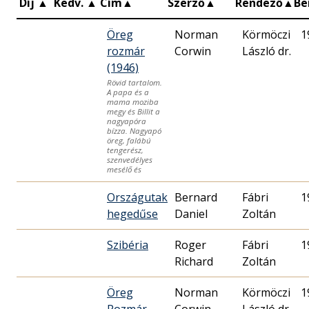
Díj
▲
Kedv.
▲
Cím
▲
Szerző
▲
Rendező
▲
Be
Öreg
Norman
Körmöczi
1
rozmár
Corwin
László dr.
(1946)
Rövid tartalom.
A papa és a
mama moziba
megy és Billit a
nagyapóra
bízza. Nagyapó
öreg, falábú
tengerész,
szenvedélyes
mesélő és
Országutak
Bernard
Fábri
1
hegedűse
Daniel
Zoltán
Szibéria
Roger
Fábri
1
Richard
Zoltán
Öreg
Norman
Körmöczi
1