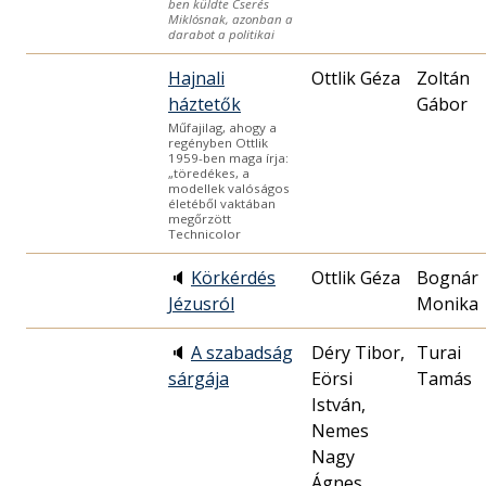
ben küldte Cserés
Miklósnak, azonban a
darabot a politikai
Hajnali
Ottlik Géza
Zoltán
háztetők
Gábor
Műfajilag, ahogy a
regényben Ottlik
1959-ben maga írja:
„töredékes, a
modellek valóságos
életéből vaktában
megőrzött
Technicolor
🔈
Körkérdés
Ottlik Géza
Bognár
Jézusról
Monika
🔈
A szabadság
Déry Tibor,
Turai
sárgája
Eörsi
Tamás
István,
Nemes
Nagy
Ágnes,