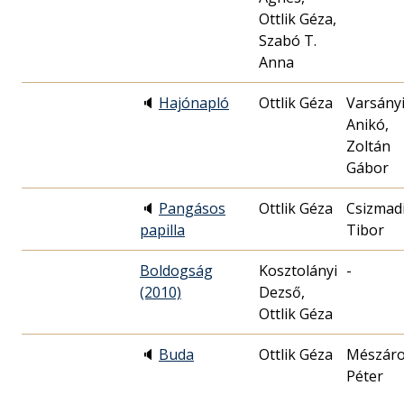
Ottlik Géza,
Szabó T.
Anna
🔈
Hajónapló
Ottlik Géza
Varsány
Anikó,
Zoltán
Gábor
🔈
Pangásos
Ottlik Géza
Csizmad
papilla
Tibor
Boldogság
Kosztolányi
-
(2010)
Dezső,
Ottlik Géza
🔈
Buda
Ottlik Géza
Mészár
Péter