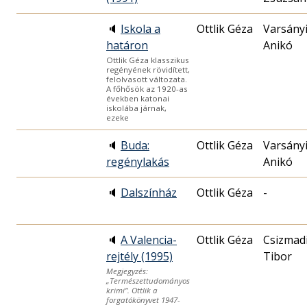
🔈
Iskola a
Ottlik Géza
Varsány
határon
Anikó
Ottlik Géza klasszikus
regényének rövidített,
felolvasott változata.
A főhősök az 1920-as
években katonai
iskolába járnak,
ezeke
🔈
Buda:
Ottlik Géza
Varsány
regénylakás
Anikó
🔈
Dalszínház
Ottlik Géza
-
🔈
A Valencia-
Ottlik Géza
Csizmad
rejtély (1995)
Tibor
Megjegyzés:
„Természettudományos
krimi”. Ottlik a
forgatókönyvet 1947-