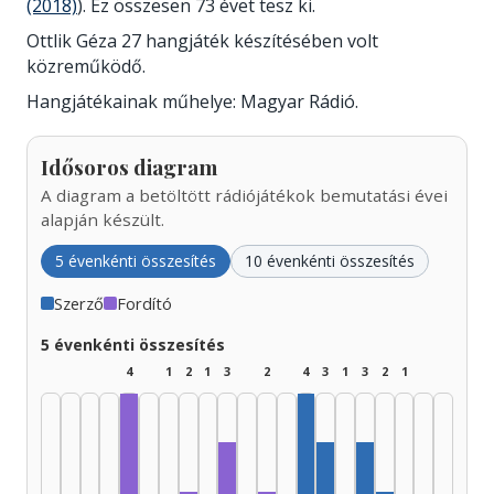
(2018)
). Ez összesen 73 évet tesz ki.
Ottlik Géza 27 hangjáték készítésében volt
közreműködő.
Hangjátékainak műhelye: Magyar Rádió.
Idősoros diagram
A diagram a betöltött rádiójátékok bemutatási évei
alapján készült.
5 évenkénti összesítés
10 évenkénti összesítés
Szerző
Fordító
5 évenkénti összesítés
4
1
2
1
3
2
4
3
1
3
2
1