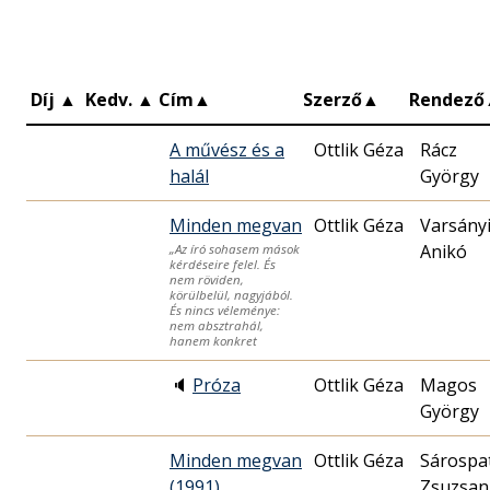
Díj
▲
Kedv.
▲
Cím
▲
Szerző
▲
Rendező
A művész és a
Ottlik Géza
Rácz
halál
György
Minden megvan
Ottlik Géza
Varsány
Anikó
„Az író sohasem mások
kérdéseire felel. És
nem röviden,
körülbelül, nagyjából.
És nincs véleménye:
nem absztrahál,
hanem konkret
🔈
Próza
Ottlik Géza
Magos
György
Minden megvan
Ottlik Géza
Sárospa
(1991)
Zsuzsan