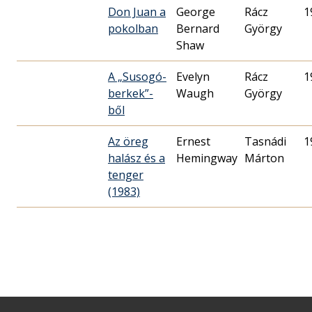
Don Juan a
George
Rácz
1
pokolban
Bernard
György
Shaw
A „Susogó-
Evelyn
Rácz
1
berkek”-
Waugh
György
ből
Az öreg
Ernest
Tasnádi
1
halász és a
Hemingway
Márton
tenger
(1983)