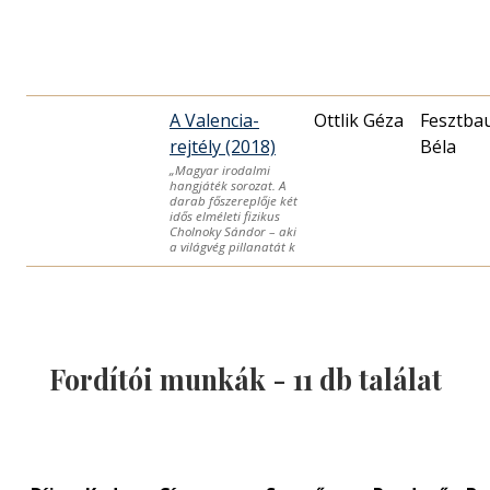
A Valencia-
Ottlik Géza
Fesztba
rejtély (2018)
Béla
„Magyar irodalmi
hangjáték sorozat. A
darab főszereplője két
idős elméleti fizikus
Cholnoky Sándor – aki
a világvég pillanatát k
Fordítói munkák -
11
db találat