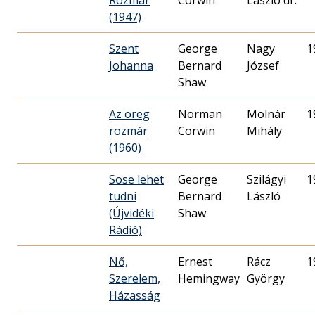
Rozmár
Corwin
László dr.
(1947)
Szent
George
Nagy
1
Johanna
Bernard
József
Shaw
Az öreg
Norman
Molnár
1
rozmár
Corwin
Mihály
(1960)
Sose lehet
George
Szilágyi
1
tudni
Bernard
László
(Újvidéki
Shaw
Rádió)
Nő,
Ernest
Rácz
1
Szerelem,
Hemingway
György
Házasság