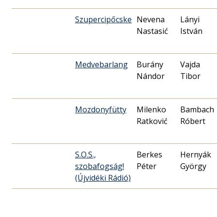
Szupercipőcske
Nevena
Lányi
Nastasić
István
Medvebarlang
Burány
Vajda
Nándor
Tibor
Mozdonyfütty
Milenko
Bambach
Ratković
Róbert
S.O.S.,
Berkes
Hernyák
szobafogság!
Péter
György
(Újvidéki Rádió)