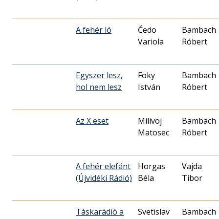
A fehér ló
Čedo
Bambach
Variola
Róbert
Egyszer lesz,
Foky
Bambach
hol nem lesz
István
Róbert
Az X eset
Milivoj
Bambach
Matosec
Róbert
A fehér elefánt
Horgas
Vajda
(Újvidéki Rádió)
Béla
Tibor
Táskarádió a
Svetislav
Bambach