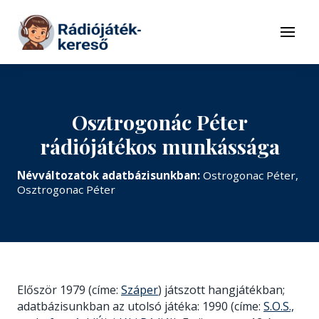
Tovább a navigációhoz
Tovább a tartalomhoz
Menü
Osztrogonác Péter
rádiójátékos munkássága
Névváltozatok adatbázisunkban:
Ostrogonac Péter,
Osztrogonac Péter
Először 1979 (címe:
Száper
) játszott hangjátékban;
adatbázisunkban az utolsó játéka: 1990 (címe:
S.O.S.,