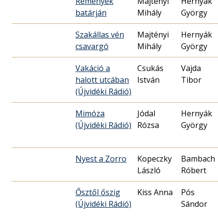
Remények
Majtényi
Hernyák
batárján
Mihály
György
Szakállas vén
Majtényi
Hernyák
csavargó
Mihály
György
Vakáció a
Csukás
Vajda
halott utcában
István
Tibor
(Újvidéki Rádió)
Mimóza
Jódal
Hernyák
(Újvidéki Rádió)
Rózsa
György
Nyest a Zorro
Kopeczky
Bambach
László
Róbert
Ősztől őszig
Kiss Anna
Pós
(Újvidéki Rádió)
Sándor