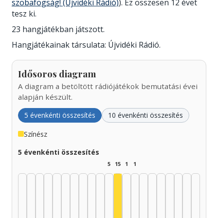
szobafogság! (Újvidéki Rádió)
). Ez összesen 12 évet
tesz ki.
23 hangjátékban játszott.
Hangjátékainak társulata: Újvidéki Rádió.
Idősoros diagram
A diagram a betöltött rádiójátékok bemutatási évei
alapján készült.
5 évenkénti összesítés
10 évenkénti összesítés
Színész
5 évenkénti összesítés
5
15
1
1