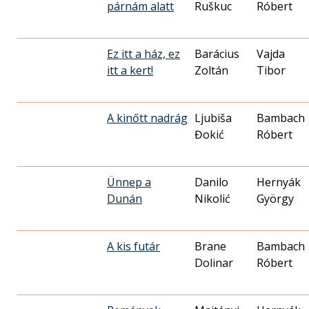
párnám alatt
Ruškuc
Róbert
Ez itt a ház, ez
Barácius
Vajda
itt a kert!
Zoltán
Tibor
A kinőtt nadrág
Ljubiša
Bambach
Đokić
Róbert
Ünnep a
Danilo
Hernyák
Dunán
Nikolić
György
A kis futár
Brane
Bambach
Dolinar
Róbert