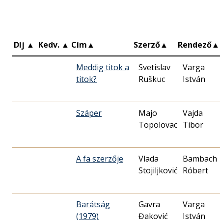
Díj
▲
Kedv.
▲
Cím
▲
Szerző
▲
Rendező
▲
Meddig titok a
Svetislav
Varga
titok?
Ruškuc
István
Száper
Majo
Vajda
Topolovac
Tibor
A fa szerzője
Vlada
Bambach
Stojiljković
Róbert
Barátság
Gavra
Varga
(1979)
Đaković
István