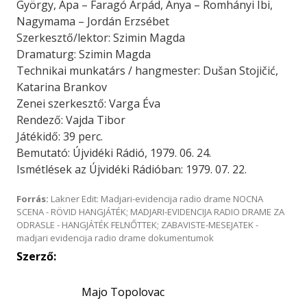
György, Apa – Faragó Árpád, Anya – Romhányi Ibi,
Nagymama – Jordán Erzsébet
Szerkesztő/lektor: Szimin Magda
Dramaturg: Szimin Magda
Technikai munkatárs / hangmester: Dušan Stojičić,
Katarina Brankov
Zenei szerkesztő: Varga Éva
Rendező: Vajda Tibor
Játékidő: 39 perc.
Bemutató: Újvidéki Rádió, 1979. 06. 24.
Ismétlések az Újvidéki Rádióban: 1979. 07. 22.
Forrás:
Lakner Edit: Madjari-evidencija radio drame NOCNA
SCENA - RÖVID HANGJÁTÉK; MADJARI-EVIDENCIJA RADIO DRAME ZA
ODRASLE - HANGJÁTÉK FELNŐTTEK; ZABAVISTE-MESEJATEK -
madjari evidencija radio drame dokumentumok
Szerző:
Majo Topolovac