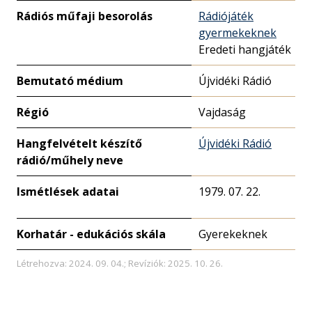
Rádiós műfaji besorolás
Rádiójáték
gyermekeknek
Eredeti hangjáték
Bemutató médium
Újvidéki Rádió
Régió
Vajdaság
Hangfelvételt készítő
Újvidéki Rádió
rádió/műhely neve
Ismétlések adatai
1979. 07. 22.
Korhatár - edukációs skála
Gyerekeknek
Létrehozva: 2024. 09. 04.; Revíziók: 2025. 10. 26.