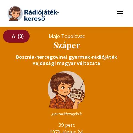
Tovább a navigációhoz
Tovább a tartalomhoz
Menü
0
Majo Topolovac
Száper
Bosznia-hercegovinai gyermek-rádiójáték
vajdasági magyar változata
gyermekhangjáték
39 perc
1979. június 24.