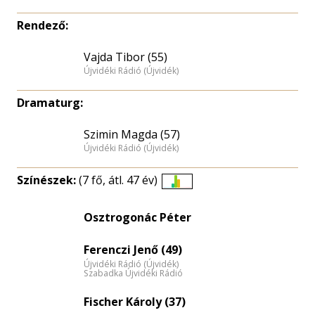
Rendező:
Vajda Tibor (55)
Újvidéki Rádió (Újvidék)
Dramaturg:
Szimin Magda (57)
Újvidéki Rádió (Újvidék)
Színészek:
(7 fő, átl. 47 év)
Életkori
eloszlás
Osztrogonác Péter
nagyítása
Ferenczi Jenő (49)
Újvidéki Rádió (Újvidék)
Szabadka Újvidéki Rádió
Fischer Károly (37)