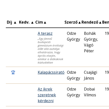
Díj
▲
Kedv.
▲
Cím
▲
Szerző
▲
Rendező
▲
Be
A terasz
Odze
Bohák
19
György
György,
„Egy jónevű
budapesti
Vágó
gimnázium érettségi
előtt álló osztálya
Péter
elhatározza, hogy
április elsején,
amikor a diákoknak
köztudottan
🏆
Kalapácssirató
Odze
Csajági
19
György
János
Az ikrek
Odze
Dobai
19
szeretnek
György
Vilmos
kérdezni