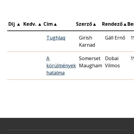
Díj
▲
Kedv.
▲
Cím
▲
Szerző
▲
Rendező
▲
Be
Tughlaq
Girish
Gáll Ernő
1
Karnad
A
Somerset
Dobai
1
körülmények
Maugham
Vilmos
hatalma