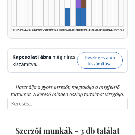
Fordító, 1985–1989: 1
Rádióra alkalmazó, 19
Szerző, 1975–1979: 1
Szerző, 1985–1989: 1
Szerző, 1990–1994: 1
1925–1929
1930–1934
1935–1939
1940–1944
1945–1949
1950–1954
1955–1959
1960–1964
1965–1969
1970–1974
1975–1979
1980–1984
1985–1989
1990–1994
1995–1999
2000–2004
2005–2009
2010–2014
2015–2019
2020–2024
2025–2026
Kapcsolati ábra
még nincs
Részleges ábra
kiszámítása
kiszámítva.
Használja a gyors keresőt, megtalálja a megfelelő
tartalmat. A kereső minden oszlop tartalmát vizsgálja.
Szerzői munkák -
3
db találat