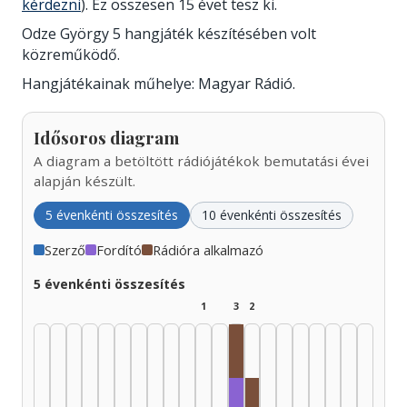
kérdezni
). Ez összesen 15 évet tesz ki.
Odze György 5 hangjáték készítésében volt
közreműködő.
Hangjátékainak műhelye: Magyar Rádió.
Idősoros diagram
A diagram a betöltött rádiójátékok bemutatási évei
alapján készült.
5 évenkénti összesítés
10 évenkénti összesítés
Szerző
Fordító
Rádióra alkalmazó
5 évenkénti összesítés
1
3
2
Rádióra alkalmazó, 1985–