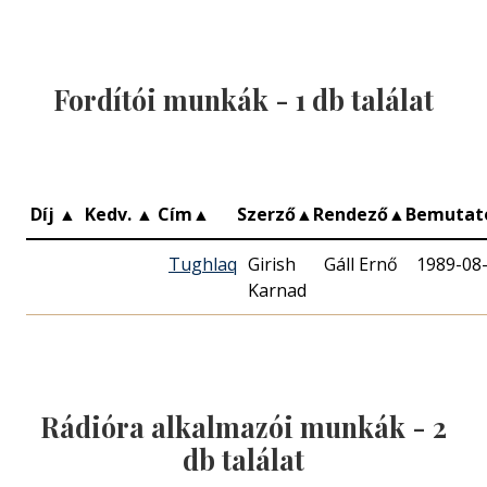
Fordítói munkák -
1
db találat
Díj
▲
Kedv.
▲
Cím
▲
Szerző
▲
Rendező
▲
Bemuta
Tughlaq
Girish
Gáll Ernő
1989-08
Karnad
Rádióra alkalmazói munkák -
2
db találat