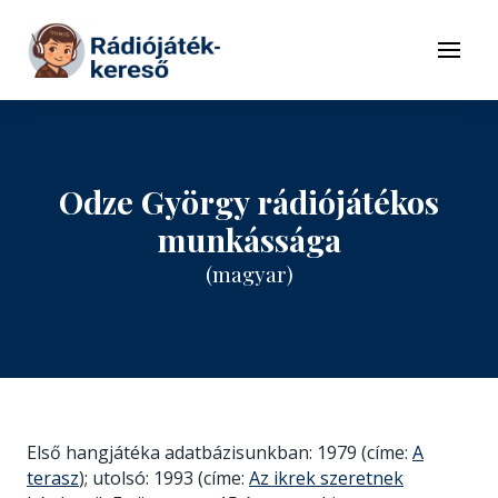
Tovább a navigációhoz
Tovább a tartalomhoz
Menü
Odze György rádiójátékos
munkássága
(magyar)
Első hangjátéka adatbázisunkban: 1979 (címe:
A
terasz
); utolsó: 1993 (címe:
Az ikrek szeretnek