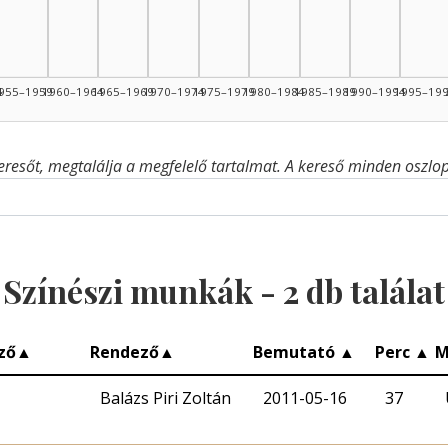
4
955–1959
1960–1964
1965–1969
1970–1974
1975–1979
1980–1984
1985–1989
1990–1994
1995–19
eresőt, megtalálja a megfelelő tartalmat. A kereső minden oszlop 
Színészi munkák -
2
db találat
ző
▲
Rendező
▲
Bemutató
▲
Perc
▲
M
Balázs Piri Zoltán
2011-05-16
37