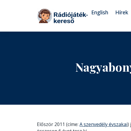
Tovább a navigációhoz
Tovább a tartalomhoz
English
Hírek
Nagyabony
Először 2011 (címe:
A szenvedély évszakai
)