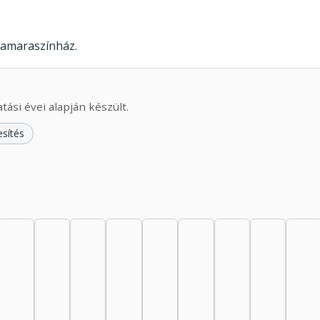
Kamaraszínház.
ási évei alapján készült.
esítés