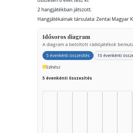
összesen 6 évet tesz ki.
2 hangjátékban játszott.
Hangjátékainak társulata: Zentai Magyar 
Idősoros diagram
A diagram a betöltött rádiójátékok bemutat
5 évenkénti összesítés
10 évenkénti össz
Színész
5 évenkénti összesítés