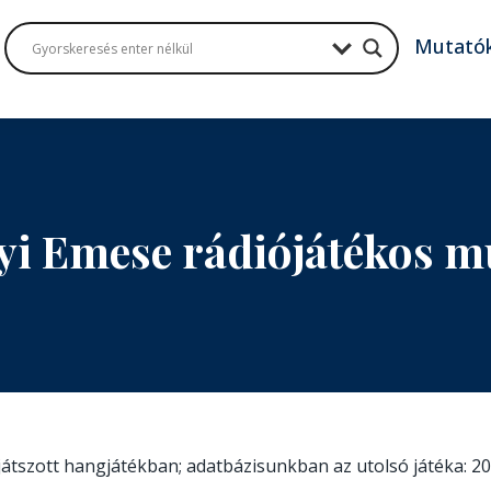
Mutató
i Emese rádiójátékos 
 játszott hangjátékban; adatbázisunkban az utolsó játéka: 2