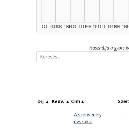
1925–1929
1930–1934
1935–1939
1940–1944
1945–1949
1950–195
1
Használja a gyors k
Díj
▲
Kedv.
▲
Cím
▲
Szer
A szenvedély
-
évszakai