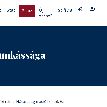
|
k
Stat
Új
ScifiDB
Plusz
darab?
munkássága
016 (címe:
Hátország (rádiókrimi)
). Ez