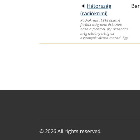
🔈
Hátország
Bar
(rádiókrimi)
Rádiókrimi „1918 ősze. A
férfiak még nem érkeztek
haza a frontról, így Tiszabács
még néhány hétig az
asszonyok városa marad. Egy
© 2026 All rights reserved.