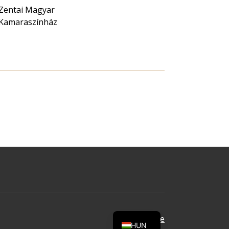
Zentai Magyar
Kamaraszínház
Oldal tetejére
HUN