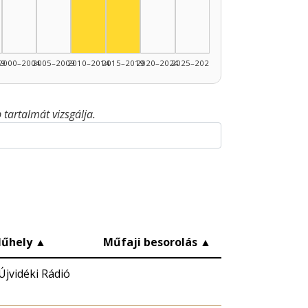
99
2000–2004
2005–2009
2010–2014
2015–2019
2020–2024
2025–2026
tartalmát vizsgálja.
űhely
▲
Műfaji besorolás
▲
Újvidéki Rádió