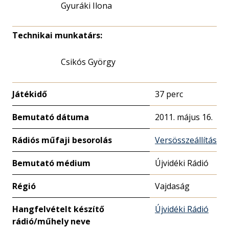
Gyuráki Ilona
Technikai munkatárs:
Csikós György
Játékidő
37 perc
Bemutató dátuma
2011. május 16.
Rádiós műfaji besorolás
Versösszeállítás
Bemutató médium
Újvidéki Rádió
Régió
Vajdaság
Hangfelvételt készítő
Újvidéki Rádió
rádió/műhely neve