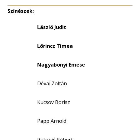
Színészek:
László Judit
Lőrincz Tímea
Nagyabonyi Emese
Dévai Zoltán
Kucsov Borisz
Papp Arnold
Rutonić Róbert