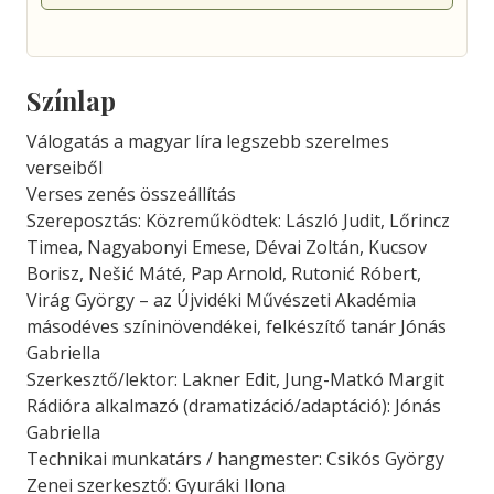
Színlap
Válogatás a magyar líra legszebb szerelmes
verseiből
Verses zenés összeállítás
Szereposztás: Közreműködtek: László Judit, Lőrincz
Timea, Nagyabonyi Emese, Dévai Zoltán, Kucsov
Borisz, Nešić Máté, Pap Arnold, Rutonić Róbert,
Virág György – az Újvidéki Művészeti Akadémia
másodéves színinövendékei, felkészítő tanár Jónás
Gabriella
Szerkesztő/lektor: Lakner Edit, Jung-Matkó Margit
Rádióra alkalmazó (dramatizáció/adaptáció): Jónás
Gabriella
Technikai munkatárs / hangmester: Csikós György
Zenei szerkesztő: Gyuráki Ilona