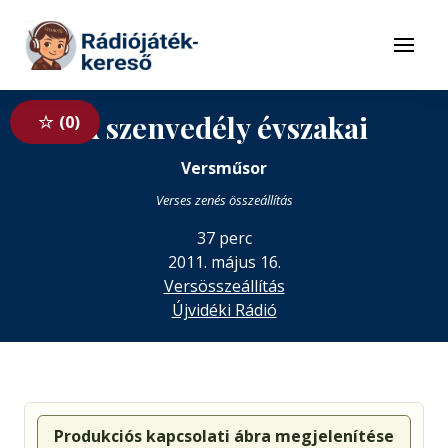
Tovább a navigációhoz
Tovább a tartalomhoz
Menü
A szenvedély évszakai
0
Versműsor
Verses zenés összeállítás
37 perc
2011. május 16.
Versösszeállítás
Újvidéki Rádió
Produkciós kapcsolati ábra megjelenítése