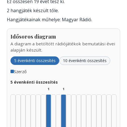
Ez összesen 19 évet tesz ki.
2 hangjáték készült tőle.
Hangjátékainak műhelye: Magyar Rádió.
Idősoros diagram
A diagram a betöltött rádiójátékok bemutatási évei
alapján készült.
5 évenkénti összesítés
10 évenkénti összesítés
Szerző
5 évenkénti összesítés
1
1
Szerző, 1960–1964: 1
Szerző, 1975–1979: 1