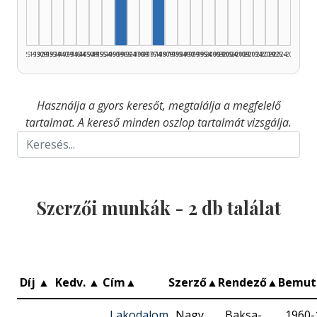
1925–1929
1930–1934
1935–1939
1940–1944
1945–1949
1950–1954
1955–1959
1960–1964
1965–1969
1970–1974
1975–1979
1980–1984
1985–1989
1990–1994
1995–1999
2000–2004
2005–2009
2010–2014
2015–2019
2020–2024
2025–2026
Használja a gyors keresőt, megtalálja a megfelelő
tartalmat. A kereső minden oszlop tartalmát vizsgálja.
Szerzői munkák -
2
db találat
Díj
▲
Kedv.
▲
Cím
▲
Szerző
▲
Rendező
▲
Bemut
Lakodalom
Nagy
Baksa-
1960-