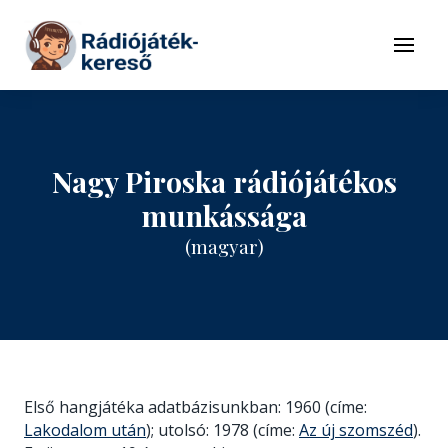
Tovább a navigációhoz
Tovább a tartalomhoz
Menü
Nagy Piroska rádiójátékos
munkássága
(magyar)
Első hangjátéka adatbázisunkban: 1960 (címe:
Lakodalom után
); utolsó: 1978 (címe:
Az új szomszéd
).