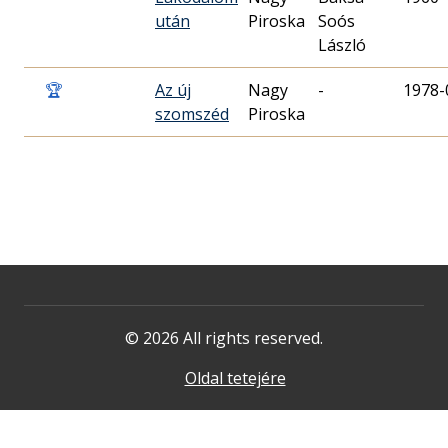
után
Piroska
Soós
László
🏆
Az új
Nagy
-
1978-
szomszéd
Piroska
© 2026 All rights reserved.
Oldal tetejére