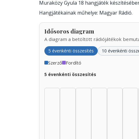
Muraközy Gyula 18 hangjáték készítésébe
Hangjátékainak műhelye: Magyar Rádió.
Idősoros diagram
A diagram a betöltött rádiójátékok bemutat
5 évenkénti összesítés
10 évenkénti össz
Szerző
Fordító
5 évenkénti összesítés