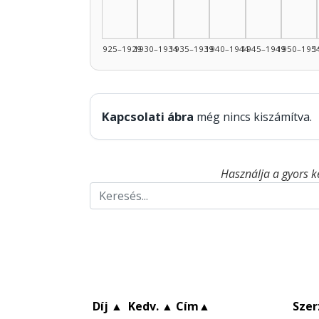
1925–1929
1930–1934
1935–1939
1940–1944
1945–1949
1950–195
1
Kapcsolati ábra
még nincs kiszámítva.
Használja a gyors k
Díj
▲
Kedv.
▲
Cím
▲
Szer