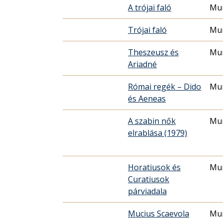
A trójai faló
Mur
Trójai faló
Mur
Theszeusz és
Mur
Ariadné
Római regék – Dido
Mur
és Aeneas
A szabin nők
Mur
elrablása (1979)
Horatiusok és
Mur
Curatiusok
párviadala
Mucius Scaevola
Mur