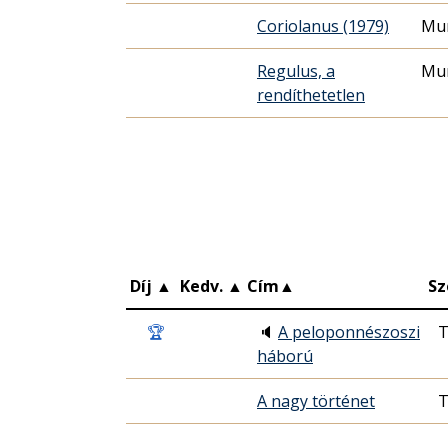
Coriolanus (1979)
Mur
Regulus, a
Mur
rendíthetetlen
Díj
▲
Kedv.
▲
Cím
▲
Sz
🏆
🔈
A peloponnészoszi
T
háború
A nagy történet
T