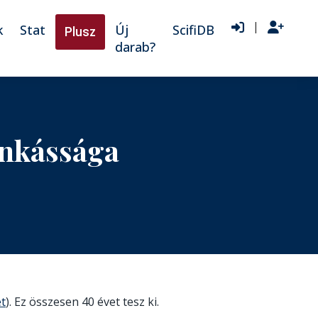
|
k
Stat
Új
ScifiDB
Plusz
darab?
unkássága
et
). Ez összesen 40 évet tesz ki.