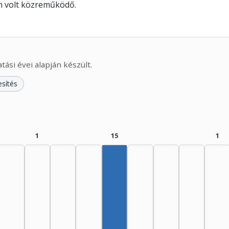
n volt közreműködő.
ási évei alapján készült.
esítés
1
15
1
Szerző, 1975–1979: 15