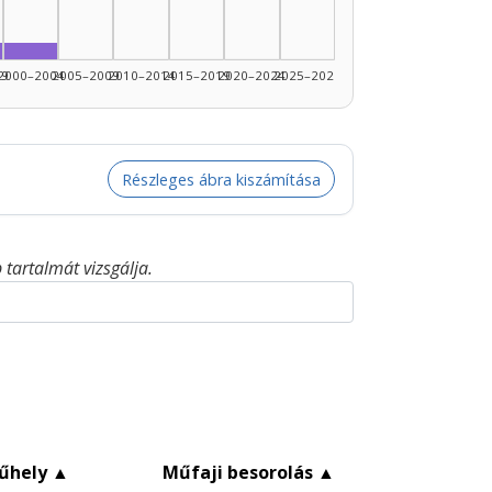
dító, 1995–1999: 1
Fordító, 2000–2004: 1
99
2000–2004
2005–2009
2010–2014
2015–2019
2020–2024
2025–2026
Részleges ábra kiszámítása
tartalmát vizsgálja.
űhely
▲
Műfaji besorolás
▲