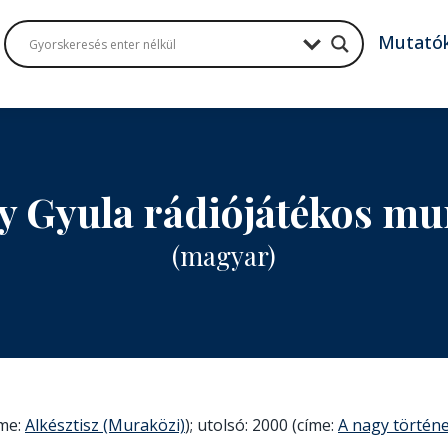
Mutató
 Gyula rádiójátékos m
(magyar)
íme:
Alkésztisz (Muraközi)
); utolsó: 2000 (címe:
A nagy történ