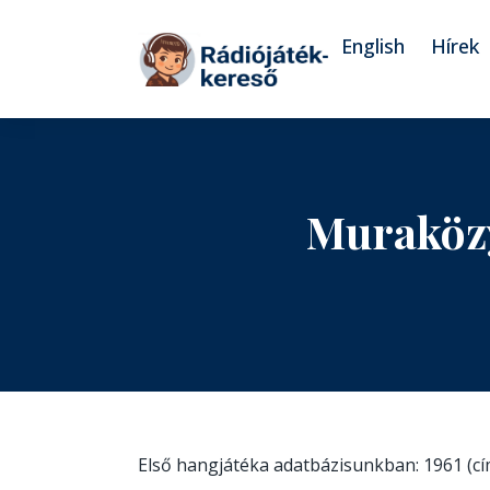
Tovább a navigációhoz
Tovább a tartalomhoz
English
Hírek
Muraközy
Első hangjátéka adatbázisunkban: 1961 (c