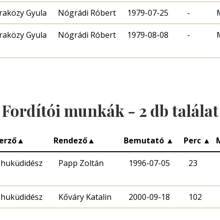
aközy Gyula
Nógrádi Róbert
1979-07-25
-
aközy Gyula
Nógrádi Róbert
1979-08-08
-
Fordítói munkák -
2
db találat
erző
▲
Rendező
▲
Bemutató
▲
Perc
▲
huküdidész
Papp Zoltán
1996-07-05
23
huküdidész
Kőváry Katalin
2000-09-18
102