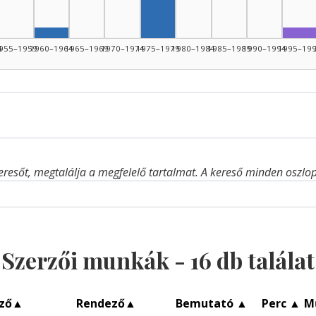
Szerző, 1960–1964: 1
For
4
955–1959
1960–1964
1965–1969
1970–1974
1975–1979
1980–1984
1985–1989
1990–1994
1995–19
eresőt, megtalálja a megfelelő tartalmat. A kereső minden oszlop 
Szerzői munkák -
16
db találat
ző
▲
Rendező
▲
Bemutató
▲
Perc
▲
M