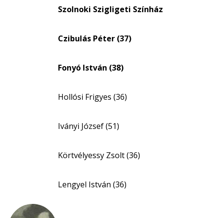
eloszlás
Szolnoki Szigligeti Színház
nagyítása
Czibulás Péter (37)
Fonyó István (38)
Hollósi Frigyes (36)
Iványi József (51)
Körtvélyessy Zsolt (36)
Lengyel István (36)