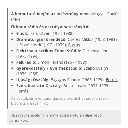
A bemutató idején az intézmény neve:
Magyar Rádió
(MR)
Ekkor a rádió és osztályainak irányítói:
Elnök:
Hárs István (1974-1988);
Dramaturgia főrendező:
Cserés Miklós (1958-1981)
| Bozó László (1971-1979);
Forrás
Elektroakusztikus Zenei Stúdió:
Decsényi János
(1975-1994);
Falurádió:
Simon Ferenc (1967-1988);
Gyerekosztály / Gyermekstúdió:
Szabó Éva (?)
(1976-1988);
Ifjúsági Osztály:
Faggyas Sándor (1968-1979);
Forrás
Szórakoztató Osztály:
Bozó László (1971-1979);
Forrás
Az adatokban ellentmondások előfordulhatnak a források
bizonytalansága miatt.
Hiba? Javítanivaló? Hiány? Jelezd a nyitólap alján levő
címünkön.