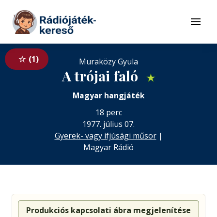
Tovább a navigációhoz
Tovább a tartalomhoz
Menü
1
Muraközy Gyula
A trójai faló
★
Magyar hangjáték
18 perc
1977. július 07.
Gyerek- vagy ifjúsági műsor
|
Magyar Rádió
Produkciós kapcsolati ábra megjelenítése