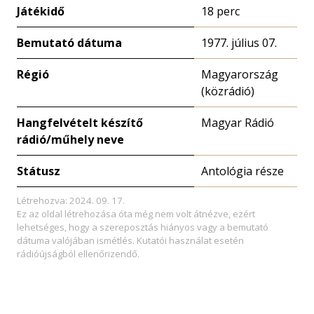
Játékidő
18 perc
Bemutató dátuma
1977. július 07.
Régió
Magyarország
(közrádió)
Hangfelvételt készítő
Magyar Rádió
rádió/műhely neve
Státusz
Antológia része
Létrehozva: 2024. 09. 17.
Ez az oldal létrehozása óta még nem volt átnézve, ezért
lehetséges, hogy a szereposztás hiányos vagy a bemutató
dátuma valójában ismétlés. Kutatói használat esetén
rádióújságból ellenőrizendő.