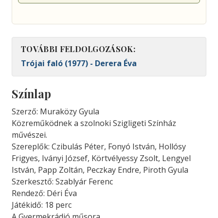
TOVÁBBI FELDOLGOZÁSOK:
Trójai faló (1977) - Derera Éva
Színlap
Szerző: Muraközy Gyula
Közreműködnek a szolnoki Szigligeti Színház
művészei.
Szereplők: Czibulás Péter, Fonyó István, Hollósy
Frigyes, Iványi József, Körtvélyessy Zsolt, Lengyel
István, Papp Zoltán, Peczkay Endre, Piroth Gyula
Szerkesztő: Szablyár Ferenc
Rendező: Déri Éva
Játékidő: 18 perc
A Gyermekrádió műsora