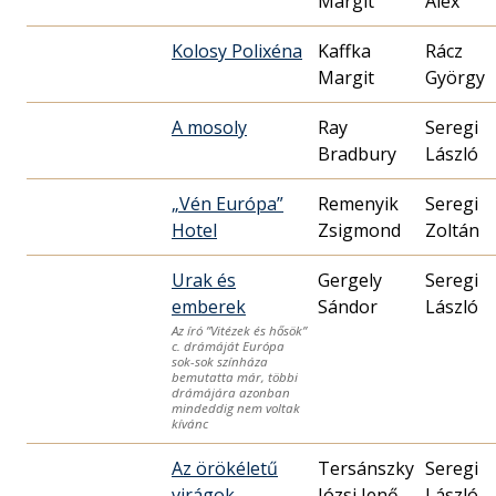
Margit
Alex
Kolosy Polixéna
Kaffka
Rácz
Margit
György
A mosoly
Ray
Seregi
Bradbury
László
„Vén Európa”
Remenyik
Seregi
Hotel
Zsigmond
Zoltán
Urak és
Gergely
Seregi
emberek
Sándor
László
Az író ”Vitézek és hősök”
c. drámáját Európa
sok-sok színháza
bemutatta már, többi
drámájára azonban
mindeddig nem voltak
kívánc
Az örökéletű
Tersánszky
Seregi
virágok
Józsi Jenő
László