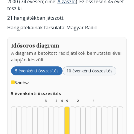
2000 (74 évesen; címe:
A zászló
). Ez összesen 45 évet
tesz ki.
21 hangjátékban játszott.
Hangjátékainak társulata: Magyar Rádió.
Idősoros diagram
A diagram a betöltött rádiójátékok bemutatási évei
alapján készült.
5 évenkénti összesítés
10 évenkénti összesítés
Színész
5 évenkénti összesítés
3
2
4
9
2
1