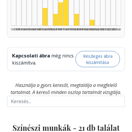
Színész, 1975–1979: 9
Színész, 1970–1974: 4
Színész, 1955–1959: 3
Színész, 1965–1969: 2
Színész, 1985–1989: 2
Színész, 2000–200
1925–1929
1930–1934
1935–1939
1940–1944
1945–1949
1950–1954
1955–1959
1960–1964
1965–1969
1970–1974
1975–1979
1980–1984
1985–1989
1990–1994
1995–1999
2000–2004
2005–2009
2010–2014
2015–2019
2020–2024
2025–2026
Kapcsolati ábra
még nincs
Részleges ábra
kiszámítása
kiszámítva.
Használja a gyors keresőt, megtalálja a megfelelő
tartalmat. A kereső minden oszlop tartalmát vizsgálja.
Színészi munkák -
21
db találat