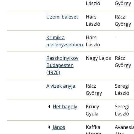
László
György
Üzemi baleset
Hárs
Rácz
László
György
Krimik a
Hárs
-
mellényzsebben
László
Raszkolnyikov
Nagy Lajos
Rácz
Budapesten
György
(1970)
A vizek anyja
Rácz
Seregi
György
László
🔈
Hét bagoly
Krúdy
Seregi
Gyula
László
🔈
János
Kaffka
Avanesi