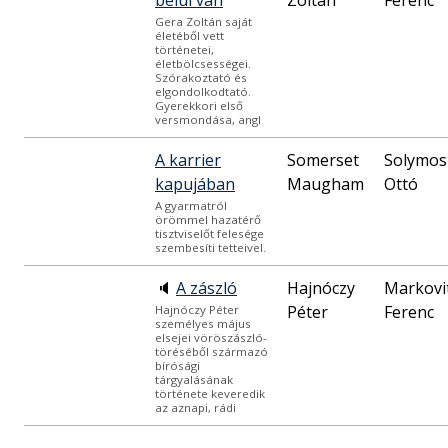
belül van
Zoltán
Ferenc
Gera Zoltán saját
életéből vett
történetei,
életbölcsességei.
Szórakoztató és
elgondolkodtató.
Gyerekkori első
versmondása, angl
A karrier
Somerset
Solymos
kapujában
Maugham
Ottó
A gyarmatról
örömmel hazatérő
tisztviselőt felesége
szembesíti tetteivel.
🔈
A zászló
Hajnóczy
Markovi
Péter
Ferenc
Hajnóczy Péter
személyes május
elsejei vöröszászló-
töréséből származó
bírósági
tárgyalásának
története keveredik
az aznapi, rádi