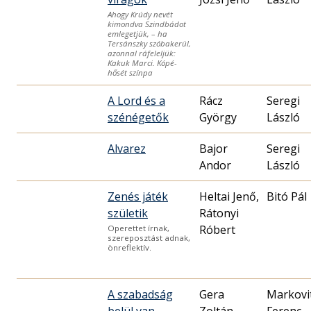
Ahogy Krúdy nevét
kimondva Szindbádot
emlegetjük, – ha
Tersánszky szóbakerül,
azonnal ráfeleljük:
Kakuk Marci. Kópé-
hősét színpa
A Lord és a
Rácz
Seregi
szénégetők
György
László
Alvarez
Bajor
Seregi
Andor
László
Zenés játék
Heltai Jenő,
Bitó Pál
születik
Rátonyi
Róbert
Operettet írnak,
szereposztást adnak,
önreflektív.
A szabadság
Gera
Markovi