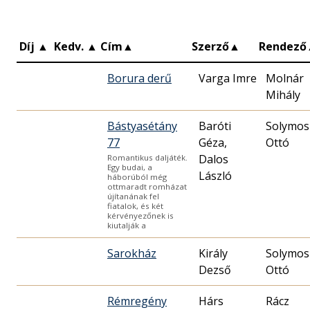
Díj
▲
Kedv.
▲
Cím
▲
Szerző
▲
Rendező
Borura derű
Varga Imre
Molnár
Mihály
Bástyasétány
Baróti
Solymos
77
Géza,
Ottó
Dalos
Romantikus daljáték.
Egy budai, a
László
háborúból még
ottmaradt romházat
újítanának fel
fiatalok, és két
kérvényezőnek is
kiutalják a
Sarokház
Király
Solymos
Dezső
Ottó
Rémregény
Hárs
Rácz