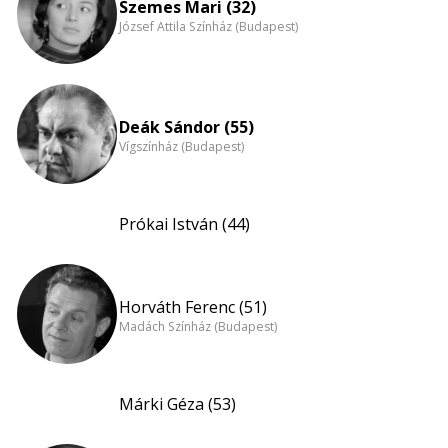
Szemes Mari (32)
József Attila Színház (Budapest)
Deák Sándor (55)
Vígszínház (Budapest)
Prókai István (44)
Horváth Ferenc (51)
Madách Színház (Budapest)
Márki Géza (53)