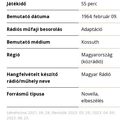
Játékidő
55 perc
Bemutató dátuma
1964. február 09.
Rádiós műfaji besorolás
Adaptáció
Bemutató médium
Kossuth
Régió
Magyarország
(közrádió)
Hangfelvételt készítő
Magyar Rádió
rádió/műhely neve
Forrásmű típusa
Novella,
elbeszélés
Létrehozva: 2021. 09. 28.; Revíziók: 2023. 03. 29.; 2023. 04. 09.;
2023. 08. 23.