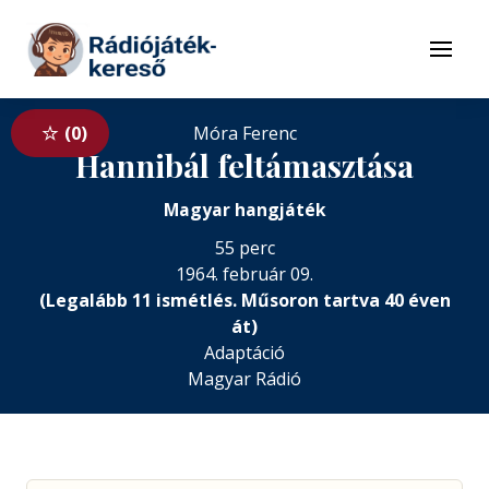
Tovább a navigációhoz
Tovább a tartalomhoz
Menü
0
Móra Ferenc
Hannibál feltámasztása
Magyar hangjáték
55 perc
1964. február 09.
(Legalább 11 ismétlés. Műsoron tartva 40 éven
át)
Adaptáció
Magyar Rádió