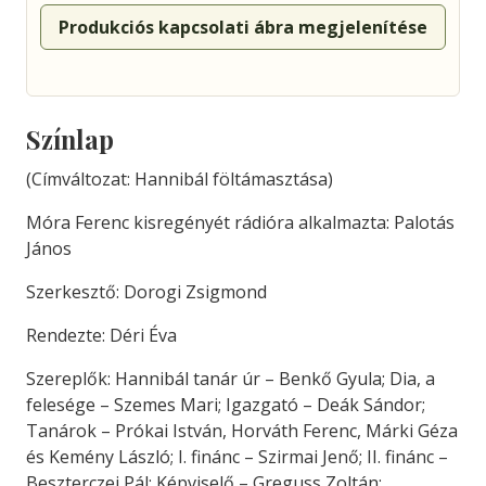
Produkciós kapcsolati ábra megjelenítése
Színlap
(Címváltozat: Hannibál föltámasztása)
Móra Ferenc kisregényét rádióra alkalmazta: Palotás
János
Szerkesztő: Dorogi Zsigmond
Rendezte: Déri Éva
Szereplők: Hannibál tanár úr – Benkő Gyula; Dia, a
felesége – Szemes Mari; Igazgató – Deák Sándor;
Tanárok – Prókai István, Horváth Ferenc, Márki Géza
és Kemény László; I. finánc – Szirmai Jenő; II. finánc –
Beszterczei Pál; Képviselő – Greguss Zoltán;