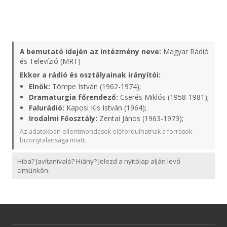
A bemutató idején az intézmény neve:
Magyar Rádió
és Televízió (MRT)
Ekkor a rádió és osztályainak irányítói:
Elnök:
Tömpe István (1962-1974);
Dramaturgia főrendező:
Cserés Miklós (1958-1981);
Falurádió:
Kaposi Kis István (1964);
Irodalmi Főosztály:
Zentai János (1963-1973);
Az adatokban ellentmondások előfordulhatnak a források
bizonytalansága miatt.
Hiba? Javítanivaló? Hiány? Jelezd a nyitólap alján levő
címünkön.