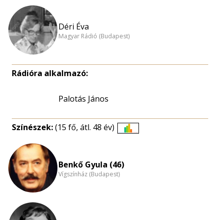
Déri Éva
Magyar Rádió (Budapest)
Rádióra alkalmazó:
Palotás János
Színészek:
(15 fő, átl. 48 év)
Életkori
eloszlás
nagyítása
Benkő Gyula (46)
Vígszínház (Budapest)