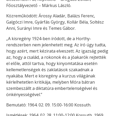
Főosztályvezető – Márkus László.
Közreműködött: Árossy Aladár, Balázs Ferenc,
Galgóczi Imre, Gyárfás György, Kollár Béla, Soltész
Anni, Surányi Imre és Temes Gábor.
„A kisregény 1924-ben íródott, de a Horthy-
rendszerben nem jelenhetett meg. Az író úgy tudta,
hogy azért, mert kézirata elveszett. Az igazság pedig
az, hogy a család, a rokonok és a jóakarók rejtették
el előle, attól tartva, hogy kinyomtatása esetén
kellemetlenségek és zaklatások szakadnak a
nyakába. Mert e kisregény a kurzus világának
kérlelhetetlen kritikája, melyben Móra bátran
szembeszállt a diktatúra embertelenségével és
önkényességével.”
Bemutató: 1964. 02. 09. 15:00-16:00 Kossuth.
Ismétlések: 1964. 02. 28. 11:00-12:00 Kossuth, 1969.