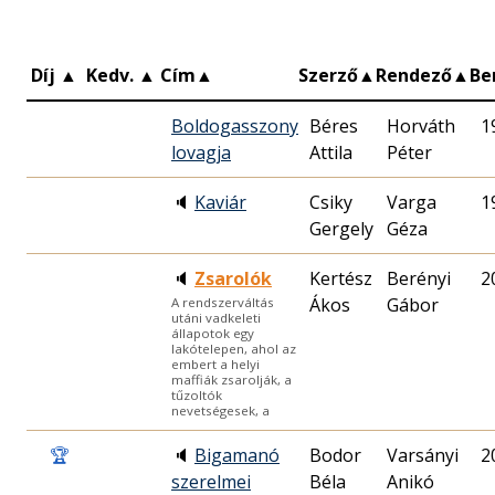
Díj
▲
Kedv.
▲
Cím
▲
Szerző
▲
Rendező
▲
Be
Boldogasszony
Béres
Horváth
1
lovagja
Attila
Péter
🔈
Kaviár
Csiky
Varga
1
Gergely
Géza
🔈
Zsarolók
Kertész
Berényi
2
Ákos
Gábor
A rendszerváltás
utáni vadkeleti
állapotok egy
lakótelepen, ahol az
embert a helyi
maffiák zsarolják, a
tűzoltók
nevetségesek, a
🏆
🔈
Bigamanó
Bodor
Varsányi
2
szerelmei
Béla
Anikó