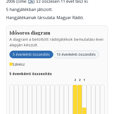
2006 (címe:
Ők
). Ez összesen 11 évet tesz ki.
5 hangjátékban játszott.
Hangjátékainak társulata: Magyar Rádió.
Idősoros diagram
A diagram a betöltött rádiójátékok bemutatási évei
alapján készült.
5 évenkénti összesítés
10 évenkénti összesítés
Színész
5 évenkénti összesítés
2
2
1
Színész, 1995–1999: 
Színész, 2000–200