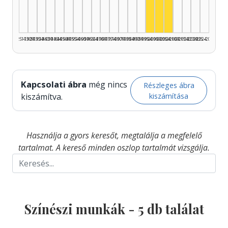
Színész, 2005–2
1925–1929
1930–1934
1935–1939
1940–1944
1945–1949
1950–1954
1955–1959
1960–1964
1965–1969
1970–1974
1975–1979
1980–1984
1985–1989
1990–1994
1995–1999
2000–2004
2005–2009
2010–2014
2015–2019
2020–2024
2025–2026
Kapcsolati ábra
még nincs
Részleges ábra
kiszámítása
kiszámítva.
Használja a gyors keresőt, megtalálja a megfelelő
tartalmat. A kereső minden oszlop tartalmát vizsgálja.
Színészi munkák -
5
db találat