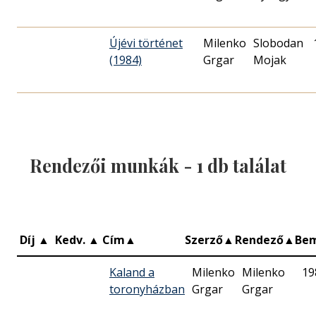
Újévi történet
Milenko
Slobodan
(1984)
Grgar
Mojak
Rendezői munkák -
1
db találat
Díj
▲
Kedv.
▲
Cím
▲
Szerző
▲
Rendező
▲
Be
Kaland a
Milenko
Milenko
19
toronyházban
Grgar
Grgar