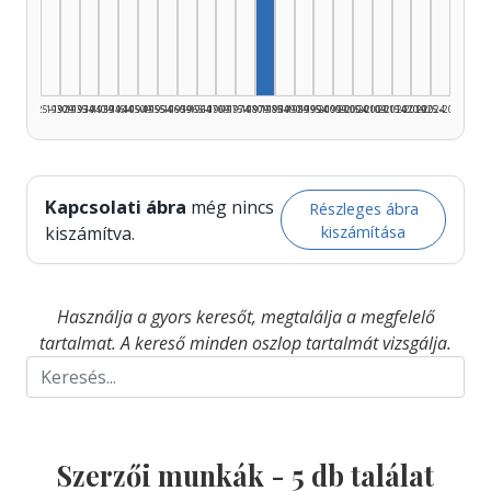
Szerző, 1980–1984: 5
1925–1929
1930–1934
1935–1939
1940–1944
1945–1949
1950–1954
1955–1959
1960–1964
1965–1969
1970–1974
1975–1979
1980–1984
1985–1989
1990–1994
1995–1999
2000–2004
2005–2009
2010–2014
2015–2019
2020–2024
2025–2026
Kapcsolati ábra
még nincs
Részleges ábra
kiszámítása
kiszámítva.
Használja a gyors keresőt, megtalálja a megfelelő
tartalmat. A kereső minden oszlop tartalmát vizsgálja.
Szerzői munkák -
5
db találat