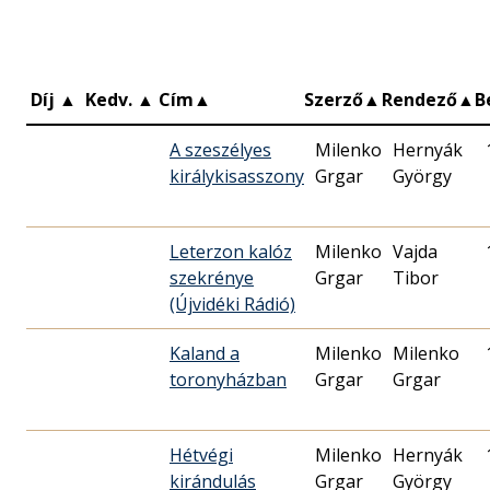
Díj
▲
Kedv.
▲
Cím
▲
Szerző
▲
Rendező
▲
B
A szeszélyes
Milenko
Hernyák
királykisasszony
Grgar
György
Leterzon kalóz
Milenko
Vajda
szekrénye
Grgar
Tibor
(Újvidéki Rádió)
Kaland a
Milenko
Milenko
toronyházban
Grgar
Grgar
Hétvégi
Milenko
Hernyák
kirándulás
Grgar
György