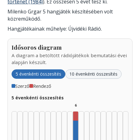
történet (1984)
). Ez összesen 5 évet tesz ki.
Milenko Grgar 5 hangjáték készítésében volt
közreműködő.
Hangjátékainak műhelye: Újvidéki Rádió.
Idősoros diagram
A diagram a betöltött rádiójátékok bemutatási évei
alapján készült.
5 évenkénti összesítés
10 évenkénti összesítés
Szerző
Rendező
5 évenkénti összesítés
6
Rendező, 1980–1984: 1