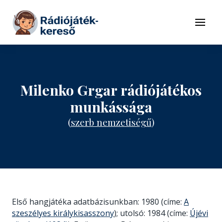
Tovább a navigációhoz
Tovább a tartalomhoz
Menü
Milenko Grgar rádiójátékos
munkássága
(
szerb nemzetiségű
)
Első hangjátéka adatbázisunkban: 1980 (címe:
A
szeszélyes királykisasszony
); utolsó: 1984 (címe:
Újévi