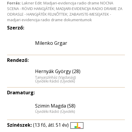
Forrás:
Lakner Edit: Madjari-evidencija radio drame NOCNA
SCENA - RÖVID HANGJÁTÉK; MADJARI-EVIDENCIJA RADIO DRAME ZA
ODRASLE - HANGJÁTÉK FELNŐTTEK; ZABAVISTE-MESEJATEK -
madjari evidencija radio drame dokumentumok
Szerző:
Milenko Grgar
Rendező:
Hernyák György (28)
Tanyaszínház (Vajdaság)
Újvidéki Rádió (Újvidék)
Dramaturg:
Szimin Magda (58)
Újvidéki Rádió (Újvidék)
Színészek:
(13 fő, átl. 51 év)
Életkori