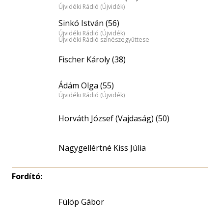
Újvidéki Rádió (Újvidék)
Sinkó István (56)
Újvidéki Rádió (Újvidék)
Újvidéki Rádió színészegyüttese
Fischer Károly (38)
Ádám Olga (55)
Újvidéki Rádió (Újvidék)
Horváth József (Vajdaság) (50)
Nagygellértné Kiss Júlia
Fordító:
Fülöp Gábor