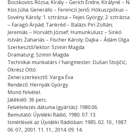
Bocskovics Rózsa; Király – Gerich Endre; Királyné – N.
Kiss Júlia; Generális – Ferenczi Jenő; Hókuszpókus –
Sovény Károly; 1. sztrázsa – Fejes György; 2. sztrázsa
– Faragó Árpád; Tankréd – Balázs Piri Zoltán;
Jeremiás – Horváth József; Humunkulusz – Sinkó
István; Zahariás – Fischer Károly; Dajka – Ádám Olga
Szerkesztő/lektor: Szimin Magda
Dramaturg: Szimin Magda
Technikai munkatárs / hangmester: Dušan Stojičić,
Ökrész Ottó
Zenei szerkesztő: Varga Éva
Rendező: Hernyák György
Monó felvétel.
Játékidő: 36 perc.
Felvételezés dátuma (gyártás): 1980.06.
Bemutató: Újvidéki Rádió, 1980. 07. 13.
Ismétlések az Újvidéki Rádióban: 1985. 02. 10., 1987.
06. 07., 2001. 11. 11., 2014. 09. 14.