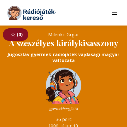
Tovább a navigációhoz
Tovább a tartalomhoz
Menü
0
Milenko Grgar
A szeszélyes királykisasszony
Jugoszláv gyermek-rádiójáték vajdasági magyar
változata
gyermekhangjáték
36 perc
1980. július 13.