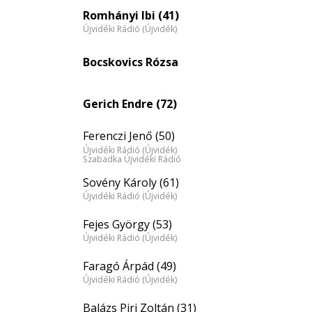
eloszlás
Romhányi Ibi (41)
Újvidéki Rádió (Újvidék)
nagyítása
Bocskovics Rózsa
Gerich Endre (72)
Ferenczi Jenő (50)
Újvidéki Rádió (Újvidék)
Szabadka Újvidéki Rádió
Sovény Károly (61)
Újvidéki Rádió (Újvidék)
Fejes György (53)
Újvidéki Rádió (Újvidék)
Faragó Árpád (49)
Újvidéki Rádió (Újvidék)
Balázs Piri Zoltán (31)