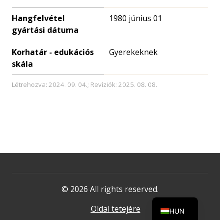
Hangfelvétel
1980 június 01
gyártási dátuma
Korhatár - edukációs
Gyerekeknek
skála
Létrehozva: 2024. 09. 04.; Revíziók: 2025. 08. 08.
© 2026 All rights reserved.
Oldal tetejére
HUN