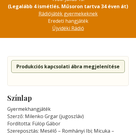
(Legalább 4 ismétlés. Műsoron tartva 34 éven át)
Rádiójáték gyermekeknek
Eredeti hangjáték
Újvidéki Rádió
Produkciós kapcsolati ábra megjelenítése
Színlap
Gyermekhangjáték
Szerző: Milenko Grgar (jugoszláv)
Fordította: Fülöp Gábor
Szereposztás: Mesélő – Romhányi Ibi; Micuka –