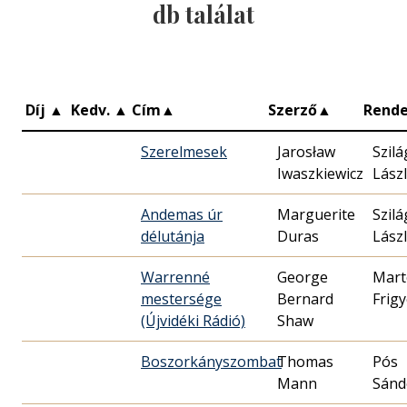
db találat
Díj
▲
Kedv.
▲
Cím
▲
Szerző
▲
Rend
Szerelmesek
Jarosław
Szilá
Iwaszkiewicz
Lász
Andemas úr
Marguerite
Szilá
délutánja
Duras
Lász
Warrenné
George
Mart
mestersége
Bernard
Frig
(Újvidéki Rádió)
Shaw
Boszorkányszombat
Thomas
Pós
Mann
Sánd