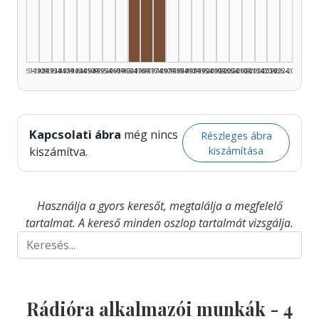
Rádióra alkalmazó, 1965–1969: 2
Rádióra alkalmazó, 1970–1974: 
Rádióra alkalmazó, 1975–1979
1925–1929
1930–1934
1935–1939
1940–1944
1945–1949
1950–1954
1955–1959
1960–1964
1965–1969
1970–1974
1975–1979
1980–1984
1985–1989
1990–1994
1995–1999
2000–2004
2005–2009
2010–2014
2015–2019
2020–2024
2025–2026
Kapcsolati ábra
még nincs
Részleges ábra
kiszámítása
kiszámítva.
Használja a gyors keresőt, megtalálja a megfelelő
tartalmat. A kereső minden oszlop tartalmát vizsgálja.
Rádióra alkalmazói munkák -
4