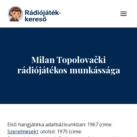
Tovább a navigációhoz
Tovább a tartalomhoz
Menü
Milan Topolovački
rádiójátékos munkássága
Első hangjátéka adatbázisunkban: 1967 (címe:
Szerelmesek
); utolsó: 1975 (címe: