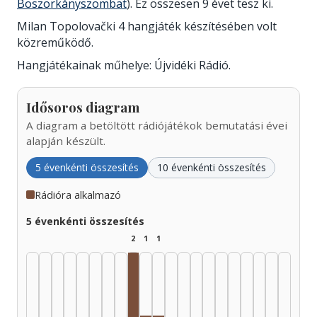
Boszorkányszombat
). Ez összesen 9 évet tesz ki.
Milan Topolovački 4 hangjáték készítésében volt
közreműködő.
Hangjátékainak műhelye: Újvidéki Rádió.
Idősoros diagram
A diagram a betöltött rádiójátékok bemutatási évei
alapján készült.
5 évenkénti összesítés
10 évenkénti összesítés
Rádióra alkalmazó
5 évenkénti összesítés
2
1
1