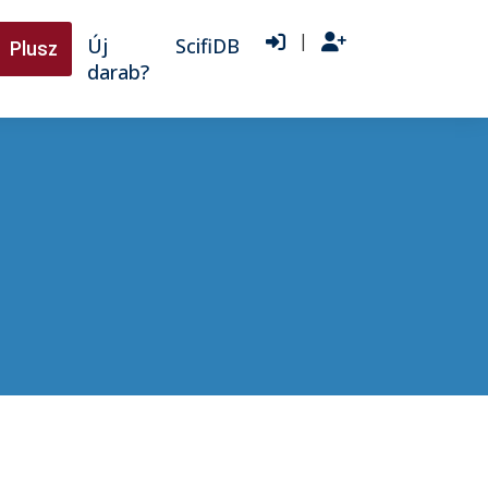
|
Új
ScifiDB
Plusz
darab?