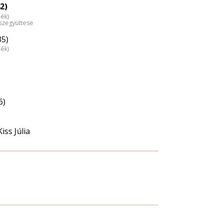
2)
dék)
észegyüttese
35)
dék)
6)
iss Júlia