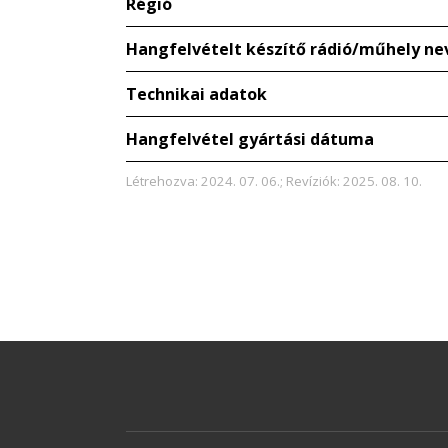
Régió
Hangfelvételt készítő rádió/műhely ne
Technikai adatok
Hangfelvétel gyártási dátuma
Létrehozva: 2024. 07. 06.; Revíziók: 2025. 08. 10.