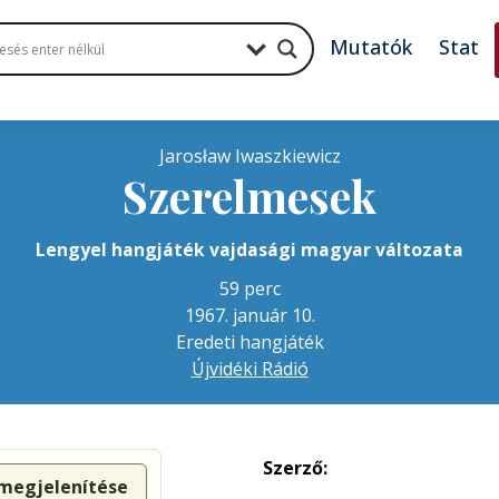
Mutatók
Stat
Jarosław Iwaszkiewicz
Szerelmesek
Lengyel hangjáték vajdasági magyar változata
59 perc
1967. január 10.
Eredeti hangjáték
Újvidéki Rádió
Szerző:
 megjelenítése