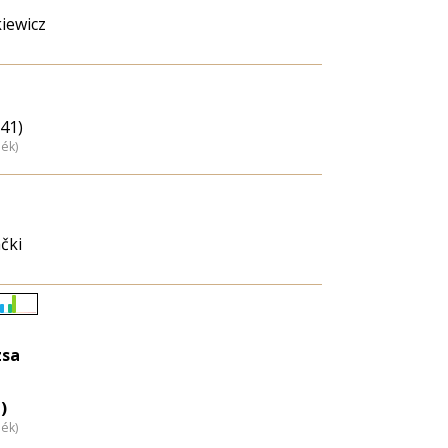
iewicz
(41)
dék)
čki
Életkori
eloszlás
zsa
nagyítása
)
dék)