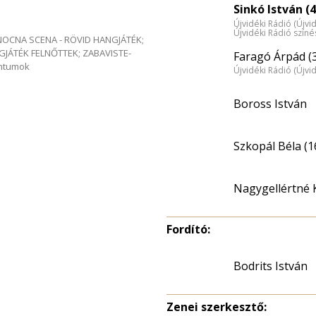
Sinkó István (4
Újvidéki Rádió (Újvi
Újvidéki Rádió szín
e NOCNA SCENA - RÖVID HANGJÁTÉK;
GJÁTÉK FELNŐTTEK; ZABAVISTE-
Faragó Árpád (
entumok
Újvidéki Rádió (Újvi
Boross István
Szkopál Béla (1
Nagygellértné K
Fordító:
Bodrits István
Zenei szerkesztő: