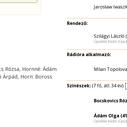
Jarosław Iwaszk
Rendező:
Szilágyi László 
Újvidéki Rádió (Újvi
Rádióra alkalmazó:
vics Rózsa, Hornné: Ádám
Milan Topolova
gó Árpád, Horn: Boross
Színészek:
(7 fő, átl. 34 év)
Bocskovics Ró
Ádám Olga (41
Újvidéki Rádió (Újvi