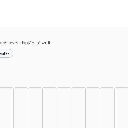
ási évei alapján készült.
esítés
44: 3