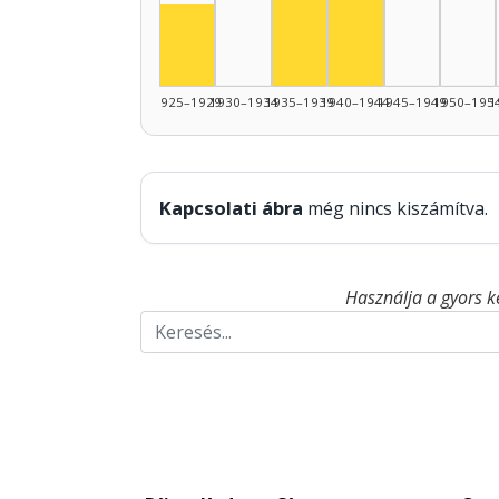
Színész, 1925–1929: 1
1925–1929
1930–1934
1935–1939
1940–1944
1945–1949
1950–195
1
Kapcsolati ábra
még nincs kiszámítva.
Használja a gyors k