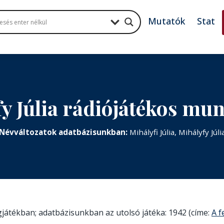
Mutatók
Stat
fy Júlia rádiójátékos mu
Névváltozatok adatbázisunkban:
Mihályfi Júlia, Mihályfy Júli
ngjátékban; adatbázisunkban az utolsó játéka: 1942 (címe:
A f