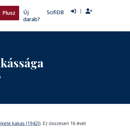
|
Új
ScifiDB
Plusz
darab?
nkássága
a
ekete kakas (1942)
). Ez összesen 16 évet