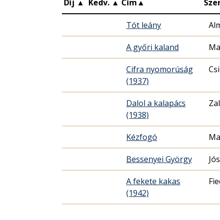
Díj
▲
Kedv.
▲
Cím
▲
Sze
Tót leány
Al
A győri kaland
Ma
Cifra nyomorúság
Cs
(1937)
Dalol a kalapács
Zal
(1938)
Kézfogó
Ma
Bessenyei György
Jós
A fekete kakas
Fie
(1942)