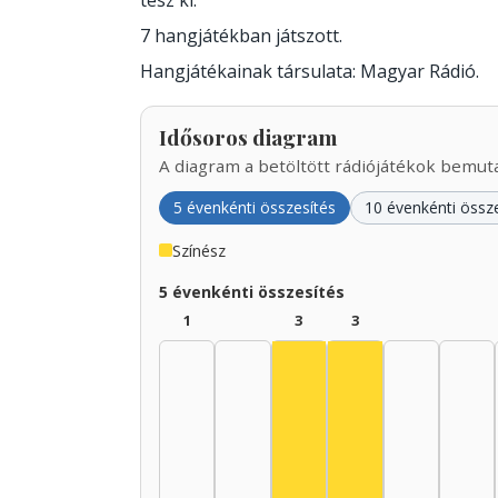
tesz ki.
7 hangjátékban játszott.
Hangjátékainak társulata: Magyar Rádió.
Idősoros diagram
A diagram a betöltött rádiójátékok bemutat
5 évenkénti összesítés
10 évenkénti össz
Színész
5 évenkénti összesítés
1
3
3
Színész, 1935–1939: 3
Színész, 1940–19