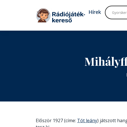
Tovább a navigációhoz
Tovább a tartalomhoz
Hírek
Mihályf
Először 1927 (címe:
Tót leány
) játszott ha