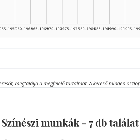
4
955–1959
1960–1964
1965–1969
1970–1974
1975–1979
1980–1984
1985–1989
1990–1994
1995–19
eresőt, megtalálja a megfelelő tartalmat. A kereső minden oszlop 
Színészi munkák -
7
db találat