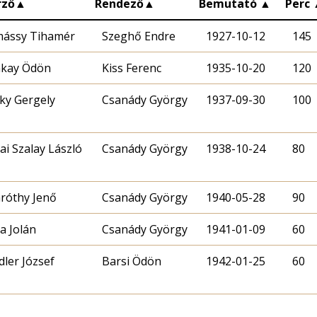
rző
▲
Rendező
▲
Bemutató
▲
Perc
mássy Tihamér
Szeghő Endre
1927-10-12
145
kay Ödön
Kiss Ferenc
1935-10-20
120
iky Gergely
Csanády György
1937-09-30
100
ai Szalay László
Csanády György
1938-10-24
80
róthy Jenő
Csanády György
1940-05-28
90
a Jolán
Csanády György
1941-01-09
60
dler József
Barsi Ödön
1942-01-25
60