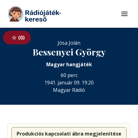
Tovább a navigációhoz
Tovább a tartalomhoz
Menü
0
Jósa Jolán
Bessenyei György
Magyar hangjáték
60 perc
1941. január 09. 19:20
Magyar Rádió
Produkciós kapcsolati ábra megjelenítése