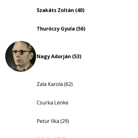
Életkori
eloszlás
Szakáts Zoltán (40)
nagyítása
Thuróczy Gyula (56)
Nagy Adorján (53)
Zala Karola (62)
Csurka Lenke
Petur Ilka (29)