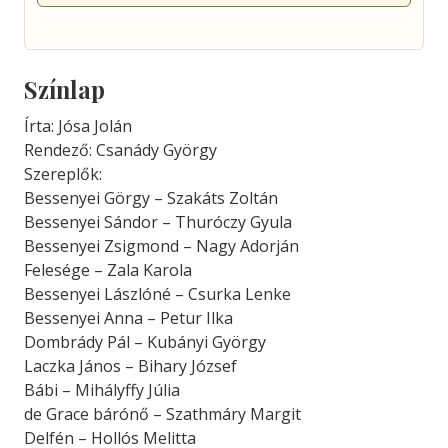
Színlap
Írta: Jósa Jolán
Rendező: Csanády György
Szereplők:
Bessenyei Görgy – Szakáts Zoltán
Bessenyei Sándor – Thuróczy Gyula
Bessenyei Zsigmond – Nagy Adorján
Felesége – Zala Karola
Bessenyei Lászlóné – Csurka Lenke
Bessenyei Anna – Petur Ilka
Dombrády Pál – Kubányi György
Laczka János – Bihary József
Bábi – Mihályffy Júlia
de Grace bárónő – Szathmáry Margit
Delfén – Hollós Melitta