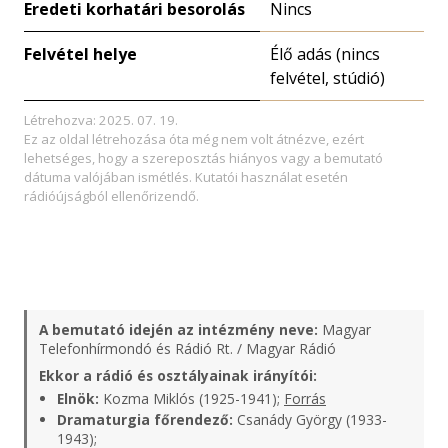
Eredeti korhatári besorolás
Nincs
Felvétel helye
Élő adás (nincs
felvétel, stúdió)
Létrehozva: 2025. 07. 19.
Ez az oldal létrehozása óta még nem volt átnézve, ezért
lehetséges, hogy a szereposztás hiányos vagy a bemutató
dátuma valójában ismétlés. Kutatói használat esetén
rádióújságból ellenőrizendő.
A bemutató idején az intézmény neve:
Magyar
Telefonhírmondó és Rádió Rt. / Magyar Rádió
Ekkor a rádió és osztályainak irányítói:
Elnök:
Kozma Miklós (1925-1941);
Forrás
Dramaturgia főrendező:
Csanády György (1933-
1943);