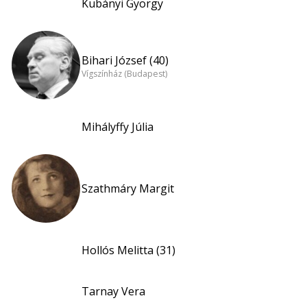
Kubányi György
Bihari József (40)
Vígszínház (Budapest)
Mihályffy Júlia
Szathmáry Margit
Hollós Melitta (31)
Tarnay Vera