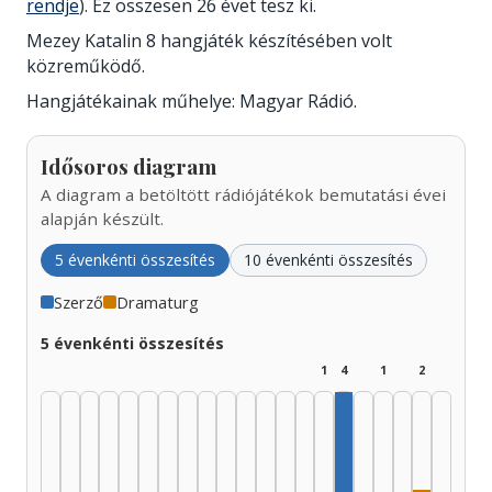
rendje
). Ez összesen 26 évet tesz ki.
Mezey Katalin 8 hangjáték készítésében volt
közreműködő.
Hangjátékainak műhelye: Magyar Rádió.
Idősoros diagram
A diagram a betöltött rádiójátékok bemutatási évei
alapján készült.
5 évenkénti összesítés
10 évenkénti összesítés
Szerző
Dramaturg
5 évenkénti összesítés
1
4
1
2