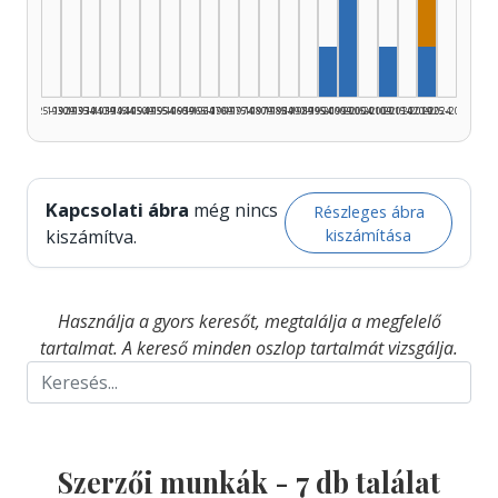
Szerző, 2000–2004
Dramatu
Szerző, 1995–1999: 
Szerző, 2010
Szerző, 
1925–1929
1930–1934
1935–1939
1940–1944
1945–1949
1950–1954
1955–1959
1960–1964
1965–1969
1970–1974
1975–1979
1980–1984
1985–1989
1990–1994
1995–1999
2000–2004
2005–2009
2010–2014
2015–2019
2020–2024
2025–2026
Kapcsolati ábra
még nincs
Részleges ábra
kiszámítása
kiszámítva.
Használja a gyors keresőt, megtalálja a megfelelő
tartalmat. A kereső minden oszlop tartalmát vizsgálja.
Szerzői munkák -
7
db találat