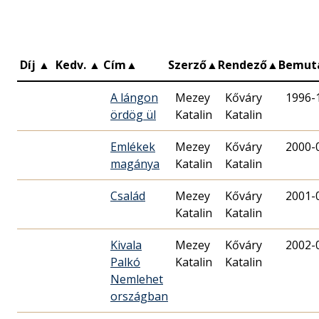
Díj
▲
Kedv.
▲
Cím
▲
Szerző
▲
Rendező
▲
Bemut
A lángon
Mezey
Kőváry
1996-
ördög ül
Katalin
Katalin
Emlékek
Mezey
Kőváry
2000-
magánya
Katalin
Katalin
Család
Mezey
Kőváry
2001-
Katalin
Katalin
Kivala
Mezey
Kőváry
2002-
Palkó
Katalin
Katalin
Nemlehet
országban