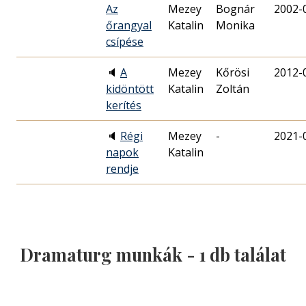
Az
Mezey
Bognár
2002-
őrangyal
Katalin
Monika
csípése
🔈
A
Mezey
Kőrösi
2012-
kidöntött
Katalin
Zoltán
kerítés
🔈
Régi
Mezey
-
2021-
napok
Katalin
rendje
Dramaturg munkák -
1
db találat