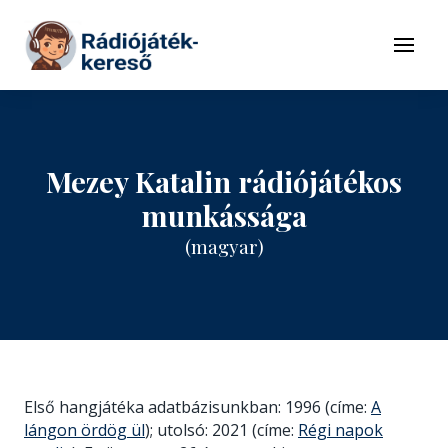
Tovább a navigációhoz
Tovább a tartalomhoz
Menü
Mezey Katalin rádiójátékos
munkássága
(magyar)
Első hangjátéka adatbázisunkban: 1996 (címe:
A
lángon ördög ül
); utolsó: 2021 (címe:
Régi napok