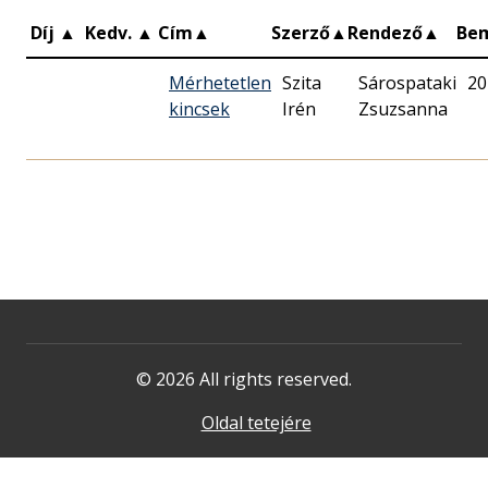
Díj
▲
Kedv.
▲
Cím
▲
Szerző
▲
Rendező
▲
Be
Mérhetetlen
Szita
Sárospataki
20
kincsek
Irén
Zsuzsanna
© 2026 All rights reserved.
Oldal tetejére