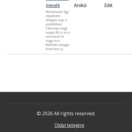
mesék
Anikó
Edit
Körvonalak Egy
majdnem
átlagos nap a
palotában
Cikornya nagy
napja Mi is az a
szerelem? A
nagy terv
Matilda lovagja
A kertész új
© 2026 All rights reserved.
Oldal tetejére