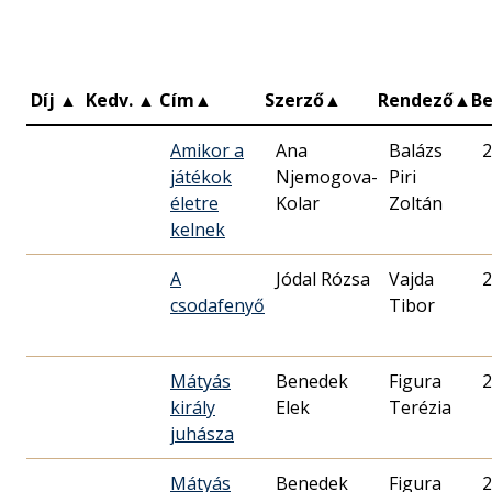
Díj
▲
Kedv.
▲
Cím
▲
Szerző
▲
Rendező
▲
B
Amikor a
Ana
Balázs
2
játékok
Njemogova-
Piri
életre
Kolar
Zoltán
kelnek
A
Jódal Rózsa
Vajda
2
csodafenyő
Tibor
Mátyás
Benedek
Figura
2
király
Elek
Terézia
juhásza
Mátyás
Benedek
Figura
2