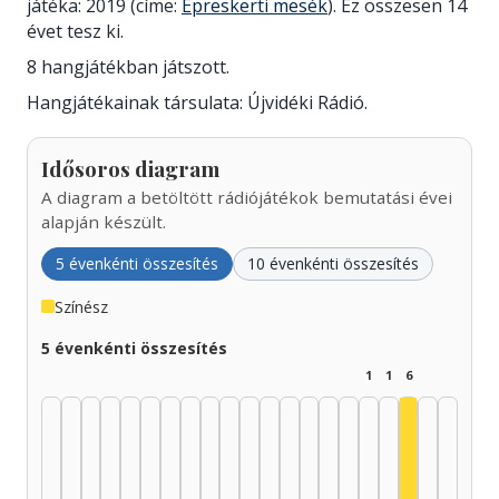
játéka: 2019 (címe:
Epreskerti mesék
). Ez összesen 14
évet tesz ki.
8 hangjátékban játszott.
Hangjátékainak társulata: Újvidéki Rádió.
Idősoros diagram
A diagram a betöltött rádiójátékok bemutatási évei
alapján készült.
5 évenkénti összesítés
10 évenkénti összesítés
Színész
5 évenkénti összesítés
1
1
6