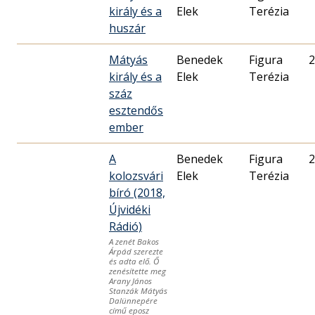
király és a
Elek
Terézia
huszár
Mátyás
Benedek
Figura
2
király és a
Elek
Terézia
száz
esztendős
ember
A
Benedek
Figura
2
kolozsvári
Elek
Terézia
bíró (2018,
Újvidéki
Rádió)
A zenét Bakos
Árpád szerezte
és adta elő. Ő
zenésítette meg
Arany János
Stanzák Mátyás
Dalünnepére
című eposz