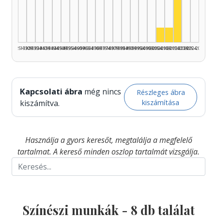
Színész, 2
Színész, 2005–2
Színész, 2010
1925–1929
1930–1934
1935–1939
1940–1944
1945–1949
1950–1954
1955–1959
1960–1964
1965–1969
1970–1974
1975–1979
1980–1984
1985–1989
1990–1994
1995–1999
2000–2004
2005–2009
2010–2014
2015–2019
2020–2024
2025–2026
Kapcsolati ábra
még nincs
Részleges ábra
kiszámítása
kiszámítva.
Használja a gyors keresőt, megtalálja a megfelelő
tartalmat. A kereső minden oszlop tartalmát vizsgálja.
Színészi munkák -
8
db találat