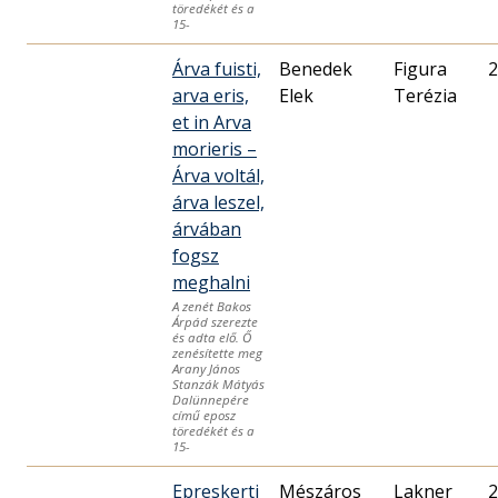
töredékét és a
15-
Árva fuisti,
Benedek
Figura
2
arva eris,
Elek
Terézia
et in Arva
morieris –
Árva voltál,
árva leszel,
árvában
fogsz
meghalni
A zenét Bakos
Árpád szerezte
és adta elő. Ő
zenésítette meg
Arany János
Stanzák Mátyás
Dalünnepére
című eposz
töredékét és a
15-
Epreskerti
Mészáros
Lakner
2