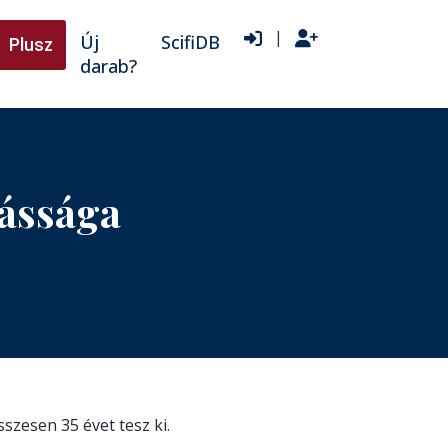
|
Új
ScifiDB
Plusz
darab?
ássága
összesen 35 évet tesz ki.