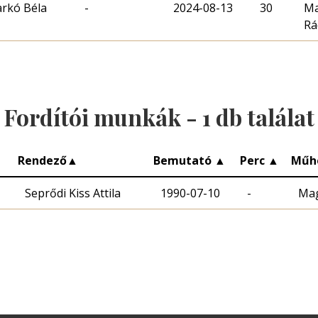
rkó Béla
-
2024-08-13
30
Ma
Rá
Fordítói munkák -
1
db találat
Rendező
▲
Bemutató
▲
Perc
▲
Műh
Seprődi Kiss Attila
1990-07-10
-
Mag