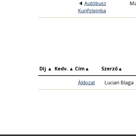
🔈
Autóbusz
Ma
Kunfsteinba
Díj
▲
Kedv.
▲
Cím
▲
Szerző
▲
Áldozat
Lucian Blaga