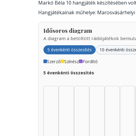
Markó Béla 10 hangjáték készítésében vo
Hangjátékainak műhelye: Marosvásárhelyi 
Idősoros diagram
A diagram a betöltött rádiójátékok bemutat
5 évenkénti összesítés
10 évenkénti össz
Szerző
Színész
Fordító
5 évenkénti összesítés