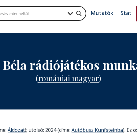
Mutatók
Stat
 Béla rádiójátékos munk
(
romániai magyar
)
íme:
Áldozat
); utolsó: 2024 (címe:
Autóbusz Kunfsteinba
). Ez 