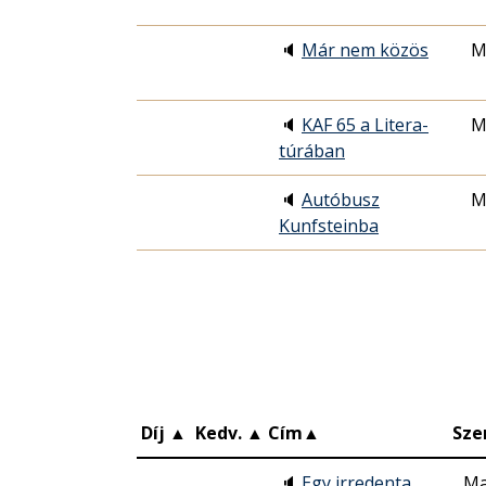
🔈
Már nem közös
M
🔈
KAF 65 a Litera-
M
túrában
🔈
Autóbusz
M
Kunfsteinba
Díj
▲
Kedv.
▲
Cím
▲
Sze
🔈
Egy irredenta
Ma