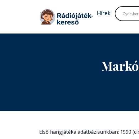
Tovább a navigációhoz
Tovább a tartalomhoz
Hírek
Markó
Első hangjátéka adatbázisunkban: 1990 (c