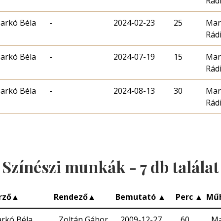
Rád
arkó Béla
-
2024-02-23
25
Mar
Rád
arkó Béla
-
2024-07-19
15
Mar
Rád
arkó Béla
-
2024-08-13
30
Mar
Rád
Színészi munkák -
7
db találat
rző
▲
Rendező
▲
Bemutató
▲
Perc
▲
Mű
rkó Béla
Zoltán Gábor
2009-12-27
60
Ma