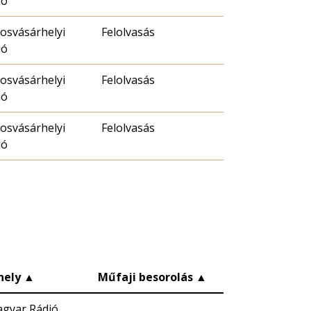
ió
osvásárhelyi
Felolvasás
ió
osvásárhelyi
Felolvasás
ió
osvásárhelyi
Felolvasás
ió
hely
▲
Műfaji besorolás
▲
gyar Rádió