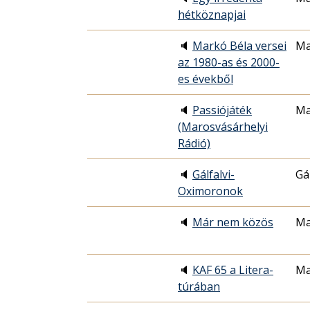
hétköznapjai
🔈
Markó Béla versei
Ma
az 1980-as és 2000-
es évekből
🔈
Passiójáték
Ma
(Marosvásárhelyi
Rádió)
🔈
Gálfalvi-
Gá
Oximoronok
🔈
Már nem közös
Ma
🔈
KAF 65 a Litera-
Ma
túrában