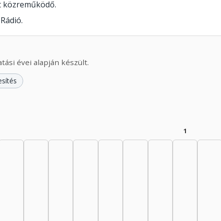
lt közreműködő.
Rádió.
ási évei alapján készült.
esítés
1