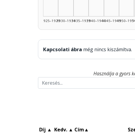
1925–1929
1930–1934
1935–1939
1940–1944
1945–1949
1950–195
1
Kapcsolati ábra
még nincs kiszámítva.
Használja a gyors k
Díj
▲
Kedv.
▲
Cím
▲
Sz