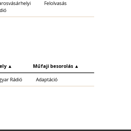
rosvásárhelyi
Felolvasás
dió
ely
▲
Műfaji besorolás
▲
yar Rádió
Adaptáció