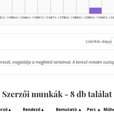
Fordító, 
4
955–1959
1960–1964
1965–1969
1970–1974
1975–1979
1980–1984
1985–1989
1990–1994
1995–19
Számítás alapja
eresőt, megtalálja a megfelelő tartalmat. A kereső minden oszlop 
Szerzői munkák -
8
db találat
erző
▲
Rendező
▲
Bemutató
▲
Perc
▲
Műh