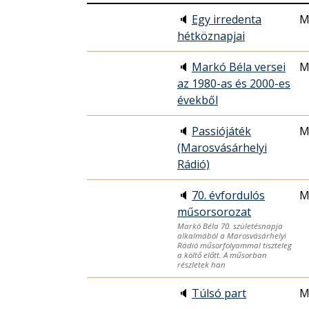
🔈
Egy irredenta
M
hétköznapjai
🔈
Markó Béla versei
M
az 1980-as és 2000-es
évekből
🔈
Passiójáték
M
(Marosvásárhelyi
Rádió)
🔈
70. évfordulós
M
műsorsorozat
Markó Béla 70. születésnapja
alkalmából a Marosvásárhelyi
Rádió műsorfolyammal tiszteleg
a költő előtt. A műsorban
részletek han
🔈
Túlsó part
M