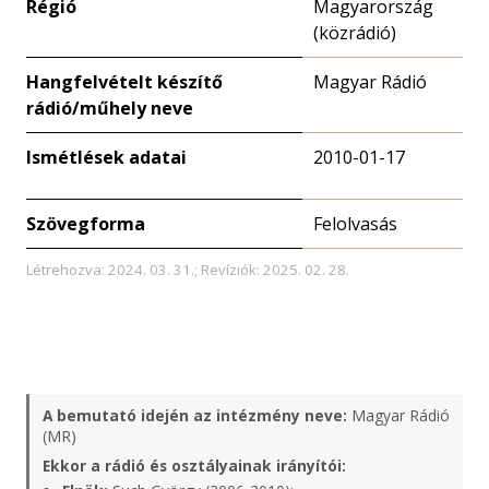
Régió
Magyarország
(közrádió)
Hangfelvételt készítő
Magyar Rádió
rádió/műhely neve
Ismétlések adatai
2010-01-17
Szövegforma
Felolvasás
Létrehozva: 2024. 03. 31.; Revíziók: 2025. 02. 28.
A bemutató idején az intézmény neve:
Magyar Rádió
(MR)
Ekkor a rádió és osztályainak irányítói: