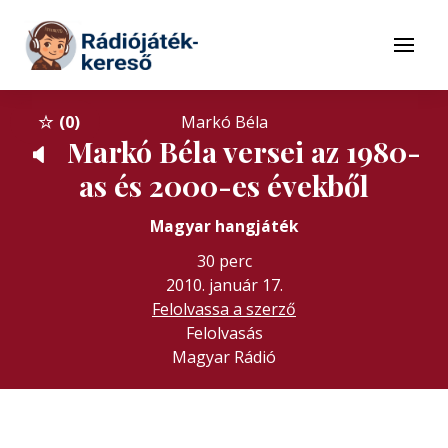
Tovább a navigációhoz
Tovább a tartalomhoz
Menü
0
Markó Béla
Markó Béla versei az 1980-
🔈
as és 2000-es évekből
Magyar hangjáték
30 perc
2010. január 17.
Felolvassa a szerző
Felolvasás
Magyar Rádió