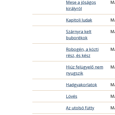
Mese a jóságos
Ma
királyról
Kapitoli ludak
Ma
Szárnyra kelt
Ma
buborékok
Robogén, a közti
Ma
rész, és kész
Hiúz felügyelő nem
Ma
nyugszik
Hadgyakorlatok
Ma
Lövés
Ma
Az utolsó fütty
Ma