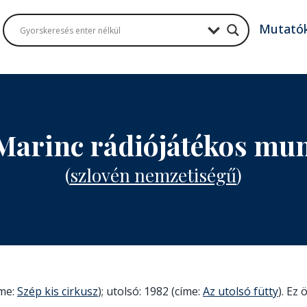
Mutató
Marinc rádiójátékos mu
(
szlovén nemzetiségű
)
íme:
Szép kis cirkusz
); utolsó: 1982 (címe:
Az utolsó fütty
). Ez 