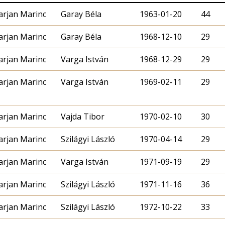
rjan Marinc
Garay Béla
1963-01-20
44
rjan Marinc
Garay Béla
1968-12-10
29
rjan Marinc
Varga István
1968-12-29
29
rjan Marinc
Varga István
1969-02-11
29
rjan Marinc
Vajda Tibor
1970-02-10
30
rjan Marinc
Szilágyi László
1970-04-14
29
rjan Marinc
Varga István
1971-09-19
29
rjan Marinc
Szilágyi László
1971-11-16
36
rjan Marinc
Szilágyi László
1972-10-22
33