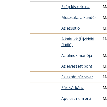
Szép kis cirkusz
Ma
Musztafa, a kandúr
Ma
Az ezüstló
Ma
A kakukk (Újvidéki
Ma
Rádió)
Az álmok manója
Ma
Az elveszett pont
Ma
Ez aztán zűrzavar
Ma
Sári sárkány
Ma
Apu ezt nem érti
Ma