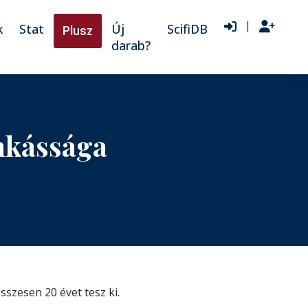
|
k
Stat
Új
ScifiDB
Plusz
darab?
nkássága
összesen 20 évet tesz ki.