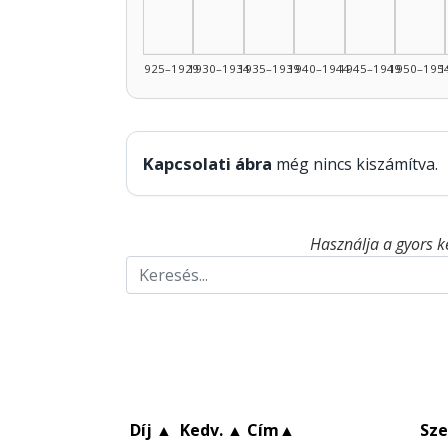
1925–1929
1930–1934
1935–1939
1940–1944
1945–1949
1950–195
1
Kapcsolati ábra
még nincs kiszámítva.
Használja a gyors k
Díj
▲
Kedv.
▲
Cím
▲
Sze