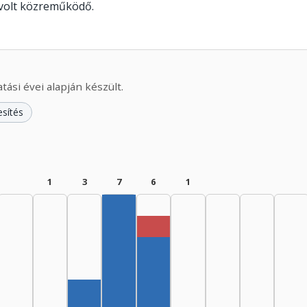
 volt közreműködő.
ási évei alapján készült.
esítés
1
3
7
6
1
Rendező, 1975–1979: 1
Szerző, 1970–1974: 7
Szerző, 1975–1979: 5