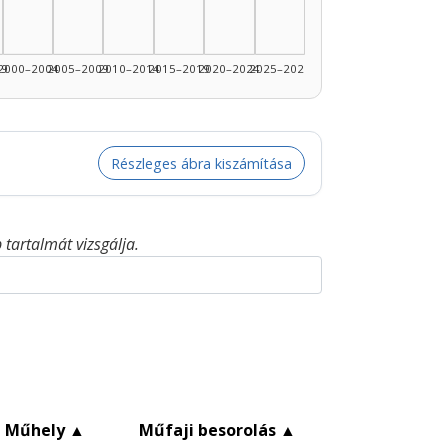
99
2000–2004
2005–2009
2010–2014
2015–2019
2020–2024
2025–2026
Részleges ábra kiszámítása
tartalmát vizsgálja.
Műhely
▲
Műfaji besorolás
▲