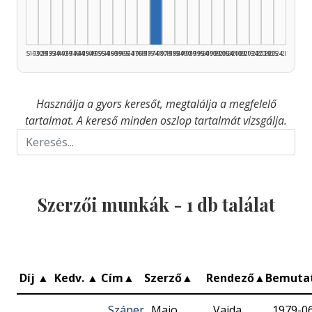
1925–1929
1930–1934
1935–1939
1940–1944
1945–1949
1950–1954
1955–1959
1960–1964
1965–1969
1970–1974
1975–1979
1980–1984
1985–1989
1990–1994
1995–1999
2000–2004
2005–2009
2010–2014
2015–2019
2020–2024
2025–2026
Használja a gyors keresőt, megtalálja a megfelelő
tartalmat. A kereső minden oszlop tartalmát vizsgálja.
Szerzői munkák -
1
db találat
Díj
▲
Kedv.
▲
Cím
▲
Szerző
▲
Rendező
▲
Bemuta
Száper
Majo
Vajda
1979-0