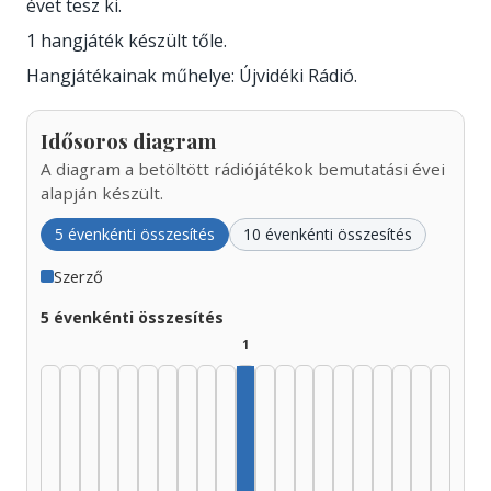
évet tesz ki.
1 hangjáték készült tőle.
Hangjátékainak műhelye: Újvidéki Rádió.
Idősoros diagram
A diagram a betöltött rádiójátékok bemutatási évei
alapján készült.
5 évenkénti összesítés
10 évenkénti összesítés
Szerző
5 évenkénti összesítés
1
Szerző, 1975–1979: 1