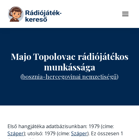
Tovább a navigációhoz
Tovább a tartalomhoz
Menü
Majo Topolovac rádiójátékos
munkássága
(
bosznia-hercegovinai nemzetiségű
)
Első hangjátéka adatbázisunkban: 1979 (címe:
Száper
); utolsó: 1979 (címe:
Száper
). Ez összesen 1