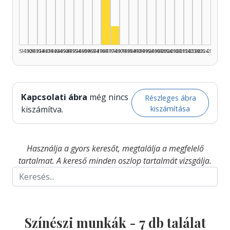
Színész, 1970–1974: 5
Színész, 1975–1979: 1
1925–1929
1930–1934
1935–1939
1940–1944
1945–1949
1950–1954
1955–1959
1960–1964
1965–1969
1970–1974
1975–1979
1980–1984
1985–1989
1990–1994
1995–1999
2000–2004
2005–2009
2010–2014
2015–2019
2020–2024
2025–2026
Kapcsolati ábra
még nincs
Részleges ábra
kiszámítása
kiszámítva.
Használja a gyors keresőt, megtalálja a megfelelő
tartalmat. A kereső minden oszlop tartalmát vizsgálja.
Színészi munkák -
7
db találat