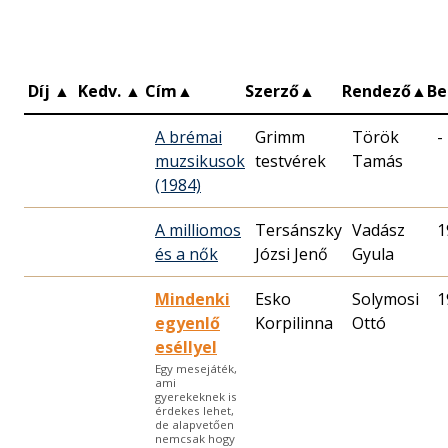
Díj
▲
Kedv.
▲
Cím
▲
Szerző
▲
Rendező
▲
B
A brémai
Grimm
Török
-
muzsikusok
testvérek
Tamás
(1984)
A milliomos
Tersánszky
Vadász
1
és a nők
Józsi Jenő
Gyula
Mindenki
Esko
Solymosi
1
egyenlő
Korpilinna
Ottó
eséllyel
Egy mesejáték,
ami
gyerekeknek is
érdekes lehet,
de alapvetően
nemcsak hogy