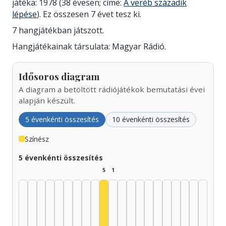
játéka: 1978 (38 évesen; címe:
A veréb századik
lépése
). Ez összesen 7 évet tesz ki.
7 hangjátékban játszott.
Hangjátékainak társulata: Magyar Rádió.
Idősoros diagram
A diagram a betöltött rádiójátékok bemutatási évei
alapján készült.
5 évenkénti összesítés
10 évenkénti összesítés
Színész
5 évenkénti összesítés
5
1