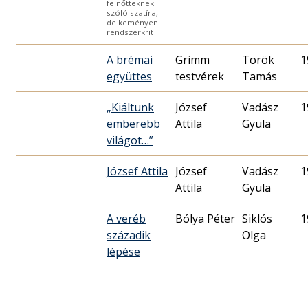
felnőtteknek
szóló szatíra,
de keményen
rendszerkrit
A brémai
Grimm
Török
1
együttes
testvérek
Tamás
„Kiáltunk
József
Vadász
1
emberebb
Attila
Gyula
világot…”
József Attila
József
Vadász
1
Attila
Gyula
A veréb
Bólya Péter
Siklós
1
századik
Olga
lépése