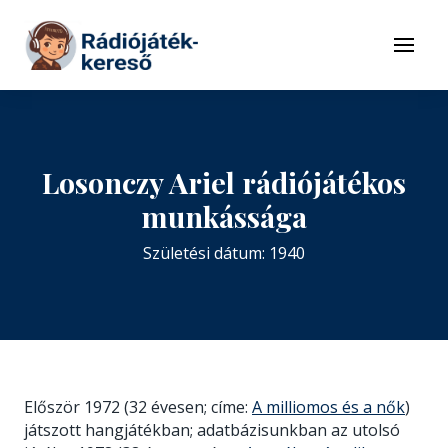
Tovább a navigációhoz
Tovább a tartalomhoz
Menü
Losonczy Ariel rádiójátékos
munkássága
Születési dátum: 1940
Először 1972 (32 évesen; címe:
A milliomos és a nők
)
játszott hangjátékban; adatbázisunkban az utolsó