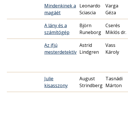
Mindenkinek a
Leonardo
Varga
magáét
Sciascia
Géza
A lány és a
Björn
Cserés
számítógép
Runeborg
Miklós dr.
Az ifjú
Astrid
Vass
mesterdetektív
Lindgren
Károly
Julie
August
Tasnádi
kisasszony
Strindberg
Márton