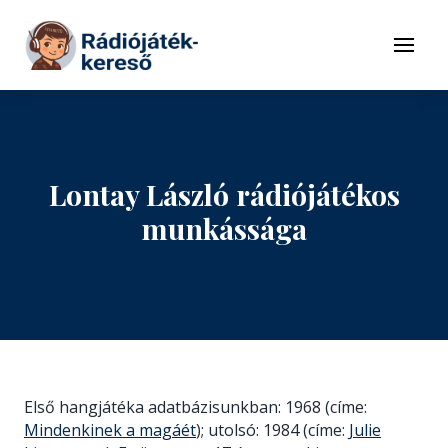
Tovább a navigációhoz
Tovább a tartalomhoz
Menü
Lontay László rádiójátékos
munkássága
Első hangjátéka adatbázisunkban: 1968 (címe:
Mindenkinek a magáét
); utolsó: 1984 (címe:
Julie