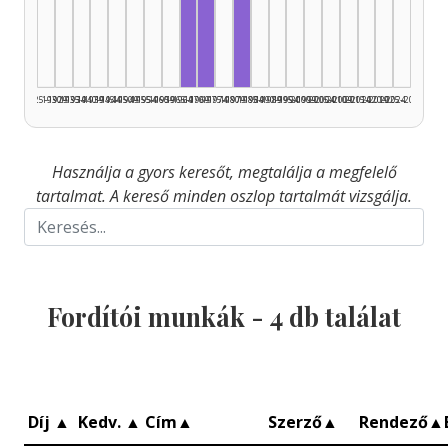
Fordító, 1970–1974: 2
Fordító, 1965–1969: 1
Fordító, 1980–1984: 1
1925–1929
1930–1934
1935–1939
1940–1944
1945–1949
1950–1954
1955–1959
1960–1964
1965–1969
1970–1974
1975–1979
1980–1984
1985–1989
1990–1994
1995–1999
2000–2004
2005–2009
2010–2014
2015–2019
2020–2024
2025–2026
Használja a gyors keresőt, megtalálja a megfelelő
tartalmat. A kereső minden oszlop tartalmát vizsgálja.
Fordítói munkák -
4
db találat
Díj
▲
Kedv.
▲
Cím
▲
Szerző
▲
Rendező
▲