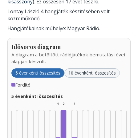
kisasszony
). Ez összesen 17 évet tesz ki.
Lontay László 4 hangjáték készítésében volt
közreműködő.
Hangjátékainak műhelye: Magyar Rádió.
Idősoros diagram
A diagram a betöltött rádiójátékok bemutatási évei
alapján készült.
5 évenkénti összesítés
10 évenkénti összesítés
Fordító
5 évenkénti összesítés
1
2
1