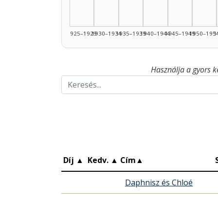
1925–1929
1930–1934
1935–1939
1940–1944
1945–1949
1950–195
1
Használja a gyors k
Díj
▲
Kedv.
▲
Cím
▲
Daphnisz és Chloé