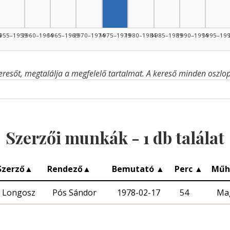
4
955–1959
1960–1964
1965–1969
1970–1974
1975–1979
1980–1984
1985–1989
1990–1994
1995–19
eresőt, megtalálja a megfelelő tartalmat. A kereső minden oszlop 
Szerzői munkák -
1
db találat
Szerző
▲
Rendező
▲
Bemutató
▲
Perc
▲
Műh
Longosz
Pós Sándor
1978-02-17
54
Mag