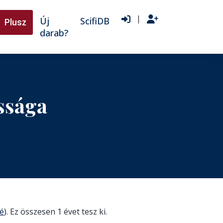
|
Új
ScifiDB
Plusz
darab?
ssága
é
). Ez összesen 1 évet tesz ki.