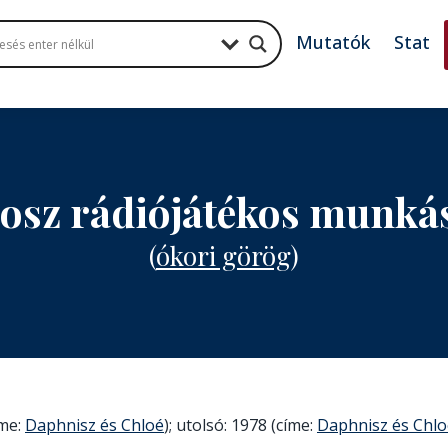
Mutatók
Stat
osz rádiójátékos munká
(
ókori görög
)
íme:
Daphnisz és Chloé
); utolsó: 1978 (címe:
Daphnisz és Chlo