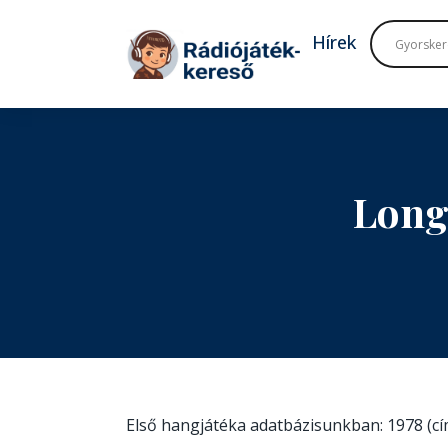
Tovább a navigációhoz
Tovább a tartalomhoz
Hírek
Long
Első hangjátéka adatbázisunkban: 1978 (c