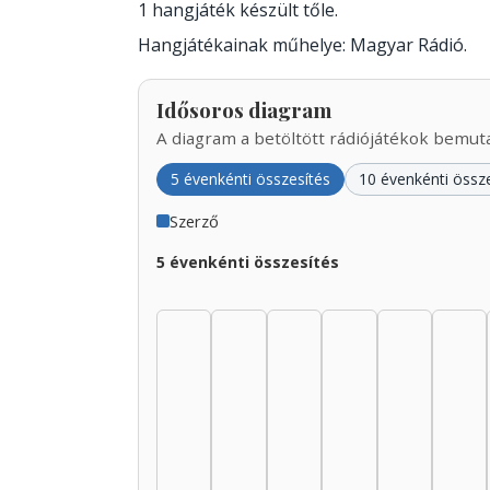
1 hangjáték készült tőle.
Hangjátékainak műhelye: Magyar Rádió.
Idősoros diagram
A diagram a betöltött rádiójátékok bemutat
5 évenkénti összesítés
10 évenkénti össz
Szerző
5 évenkénti összesítés