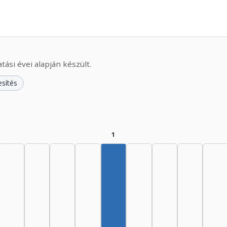
ási évei alapján készült.
esítés
1
Szerző, 1975–1979: 1