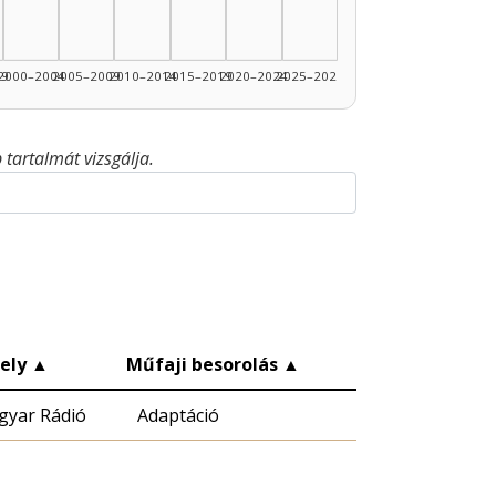
99
2000–2004
2005–2009
2010–2014
2015–2019
2020–2024
2025–2026
tartalmát vizsgálja.
ely
▲
Műfaji besorolás
▲
yar Rádió
Adaptáció