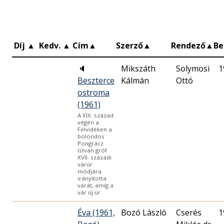
Díj
▲
Kedv.
▲
Cím
▲
Szerző
▲
Rendező
▲
B
🔈
Mikszáth
Solymosi
1
Beszterce
Kálmán
Ottó
ostroma
(1961)
A XIX. század
végén a
Felvidéken a
bolondos
Pongrácz
István gróf
XVII. századi
várúr
módjára
irányította
várát, amíg a
vár új úr
Éva (1961,
Bozó László
Cserés
1