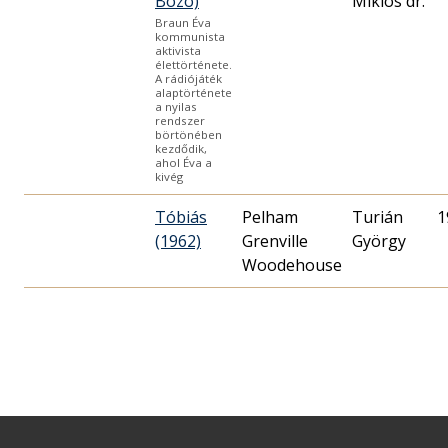
Bozó)
Miklós dr.
Braun Éva
kommunista
aktivista
élettörténete.
A rádiójáték
alaptörténete
a nyilas
rendszer
börtönében
kezdődik,
ahol Éva a
kivég
Tóbiás
Pelham
Turián
1
(1962)
Grenville
György
Woodehouse