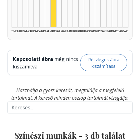
Színész, 1960–1964: 3
1925–1929
1930–1934
1935–1939
1940–1944
1945–1949
1950–1954
1955–1959
1960–1964
1965–1969
1970–1974
1975–1979
1980–1984
1985–1989
1990–1994
1995–1999
2000–2004
2005–2009
2010–2014
2015–2019
2020–2024
2025–2026
Kapcsolati ábra
még nincs
Részleges ábra
kiszámítása
kiszámítva.
Használja a gyors keresőt, megtalálja a megfelelő
tartalmat. A kereső minden oszlop tartalmát vizsgálja.
Színészi munkák -
3
db találat