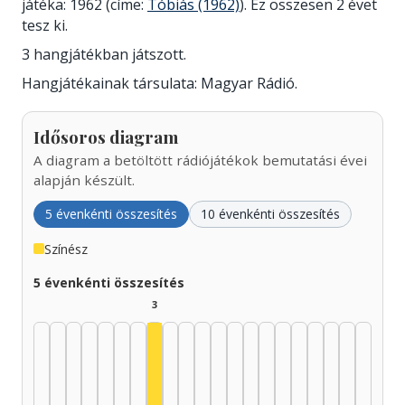
játéka: 1962 (címe:
Tóbiás (1962)
). Ez összesen 2 évet
tesz ki.
3 hangjátékban játszott.
Hangjátékainak társulata: Magyar Rádió.
Idősoros diagram
A diagram a betöltött rádiójátékok bemutatási évei
alapján készült.
5 évenkénti összesítés
10 évenkénti összesítés
Színész
5 évenkénti összesítés
3