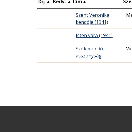
Díj
▲
Kedv.
▲
Cím
▲
Sze
Szent Veronika
Ma
kendője (1941)
Isten vára (1941)
-
Szókimondó
Vi
asszonyság