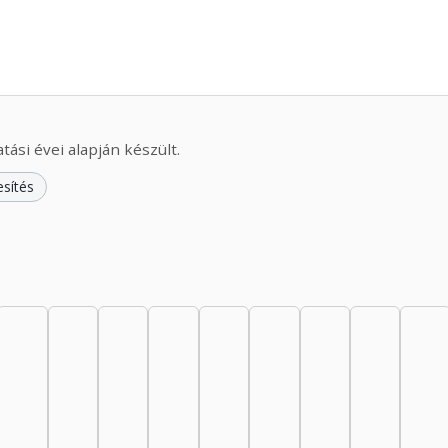
ási évei alapján készült.
esítés
44: 3