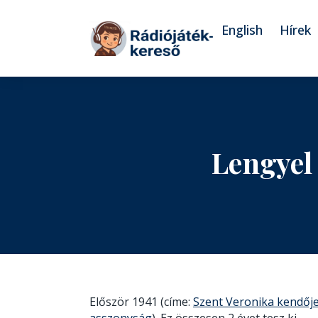
Tovább a navigációhoz
Tovább a tartalomhoz
English
Hírek
Lengyel
Először 1941 (címe:
Szent Veronika kendője