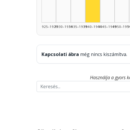
1925–1929
1930–1934
1935–1939
1940–1944
1945–1949
1950–195
1
Kapcsolati ábra
még nincs kiszámítva.
Használja a gyors k