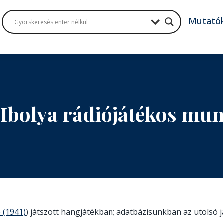
Mutató
 Ibolya rádiójátékos mu
 (1941)
) játszott hangjátékban; adatbázisunkban az utolsó j