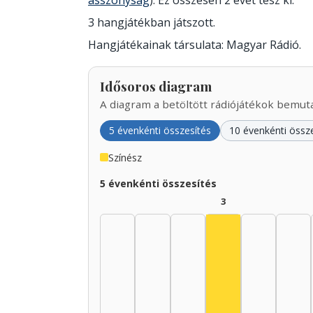
asszonyság
). Ez összesen 2 évet tesz ki.
3 hangjátékban játszott.
Hangjátékainak társulata: Magyar Rádió.
Idősoros diagram
A diagram a betöltött rádiójátékok bemutat
5 évenkénti összesítés
10 évenkénti össz
Színész
5 évenkénti összesítés
3
Színész, 1940–19