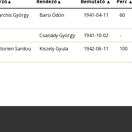
rző
▲
Rendező
▲
Bemutató
▲
Perc
rchis György
Barsi Ödön
1941-04-11
60
Csanády György
1941-10-02
-
ctorien Sardou
Kiszely Gyula
1942-06-11
100