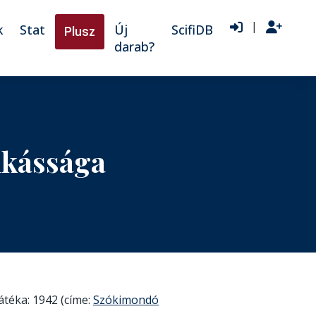
|
k
Stat
Új
ScifiDB
Plusz
darab?
nkássága
átéka: 1942 (címe:
Szókimondó