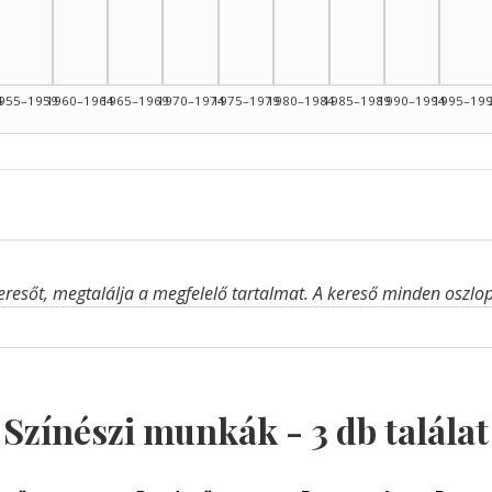
4
955–1959
1960–1964
1965–1969
1970–1974
1975–1979
1980–1984
1985–1989
1990–1994
1995–19
eresőt, megtalálja a megfelelő tartalmat. A kereső minden oszlop 
Színészi munkák -
3
db találat