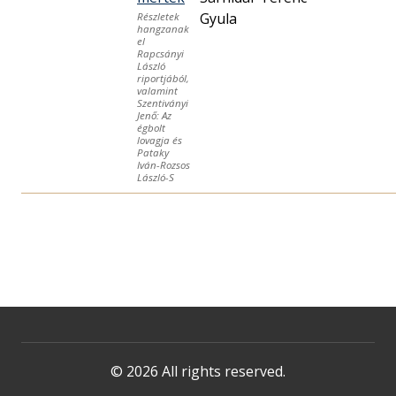
Gyula
Részletek
hangzanak
el
Rapcsányi
László
riportjából,
valamint
Szentiványi
Jenő: Az
égbolt
lovagja és
Pataky
Iván-Rozsos
László-S
© 2026 All rights reserved.