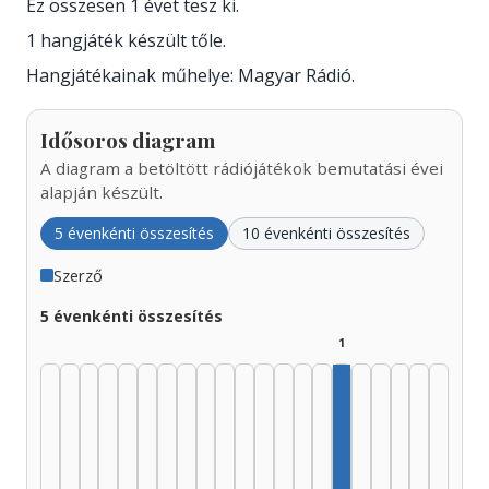
Ez összesen 1 évet tesz ki.
1 hangjáték készült tőle.
Hangjátékainak műhelye: Magyar Rádió.
Idősoros diagram
A diagram a betöltött rádiójátékok bemutatási évei
alapján készült.
5 évenkénti összesítés
10 évenkénti összesítés
Szerző
5 évenkénti összesítés
1
Szerző, 2000–2004