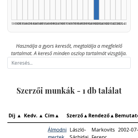
1925–1929
1930–1934
1935–1939
1940–1944
1945–1949
1950–1954
1955–1959
1960–1964
1965–1969
1970–1974
1975–1979
1980–1984
1985–1989
1990–1994
1995–1999
2000–2004
2005–2009
2010–2014
2015–2019
2020–2024
2025–2026
Használja a gyors keresőt, megtalálja a megfelelő
tartalmat. A kereső minden oszlop tartalmát vizsgálja.
Szerzői munkák -
1
db találat
Díj
▲
Kedv.
▲
Cím
▲
Szerző
▲
Rendező
▲
Bemuta
Álmodni
László-
Markovits
2002-07
mertek
Sárhidai
Ferenc