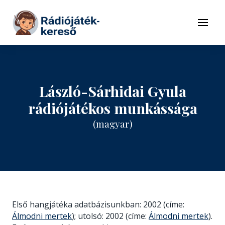
Tovább a navigációhoz
Tovább a tartalomhoz
Menü
László-Sárhidai Gyula
rádiójátékos munkássága
(magyar)
Első hangjátéka adatbázisunkban: 2002 (címe:
Álmodni mertek
); utolsó: 2002 (címe:
Álmodni mertek
).