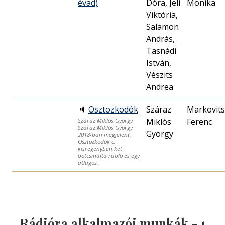
évad)
Dóra, Jeli
Monika
Viktória,
Salamon
András,
Tasnádi
István,
Vészits
Andrea
🔈
Osztozkodók
Száraz
Markovits
Miklós
Ferenc
Száraz Miklós György
Száraz Miklós György
György
2018-ban megjelent,
Osztozkodók c.
kisregényben két
botcsinálta rabló és egy
átlagos,
Rádióra alkalmazói munkák -
1