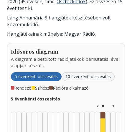
2020 (45 évesen; címe:
Osztozkodók
). Ez összesen 15
évet tesz ki.
Láng Annamária 9 hangjáték készítésében volt
közreműködő.
Hangjátékainak műhelye: Magyar Rádió.
Idősoros diagram
A diagram a betöltött rádiójátékok bemutatási évei
alapján készült.
5 évenkénti összesítés
10 évenkénti összesítés
Rendező
Színész
Rádióra alkalmazó
5 évenkénti összesítés
2
8
1
Rádióra alka