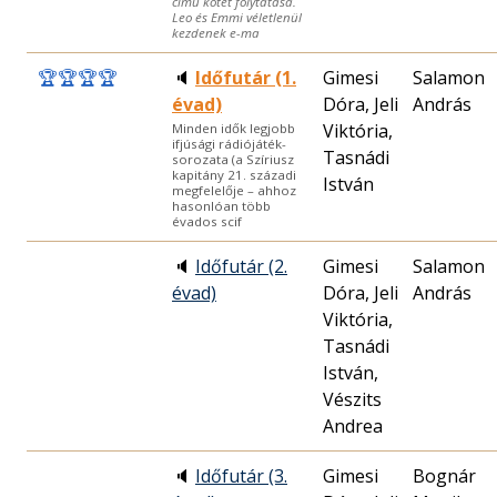
című kötet folytatása.
Leo és Emmi véletlenül
kezdenek e-ma
🏆
🏆
🏆
🏆
🔈
Időfutár (1.
Gimesi
Salamon
évad)
Dóra, Jeli
András
Viktória,
Minden idők legjobb
ifjúsági rádiójáték-
Tasnádi
sorozata (a Szíriusz
kapitány 21. századi
István
megfelelője – ahhoz
hasonlóan több
évados scif
🔈
Időfutár (2.
Gimesi
Salamon
évad)
Dóra, Jeli
András
Viktória,
Tasnádi
István,
Vészits
Andrea
🔈
Időfutár (3.
Gimesi
Bognár