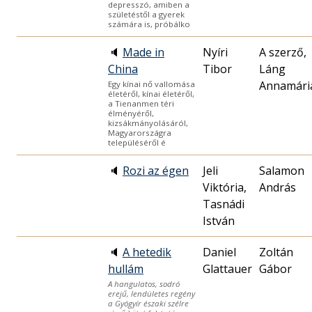
depresszó, amiben a
születéstől a gyerek
számára is, próbálko
🔈
Made in
Nyíri
A szerző,
China
Tibor
Láng
Annamári
Egy kínai nő vallomása
életéről, kínai életéről,
a Tienanmen téri
élményéről,
kizsákmányolásáról,
Magyarországra
településéről é
🔈
Rozi az égen
Jeli
Salamon
Viktória,
András
Tasnádi
István
🔈
A hetedik
Daniel
Zoltán
hullám
Glattauer
Gábor
A hangulatos, sodró
erejű, lendületes regény
a Gyógyír északi szélre