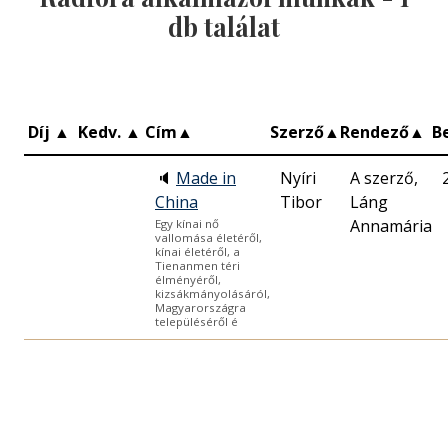
db találat
Díj
▲
Kedv.
▲
Cím
▲
Szerző
▲
Rendező
▲
B
🔈
Made in
Nyíri
A szerző,
China
Tibor
Láng
Annamária
Egy kínai nő
vallomása életéről,
kínai életéről, a
Tienanmen téri
élményéről,
kizsákmányolásáról,
Magyarországra
településéről é