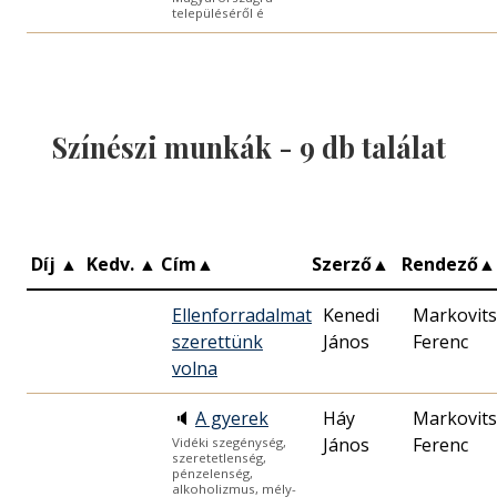
településéről é
Színészi munkák -
9
db találat
Díj
▲
Kedv.
▲
Cím
▲
Szerző
▲
Rendező
▲
Ellenforradalmat
Kenedi
Markovits
szerettünk
János
Ferenc
volna
🔈
A gyerek
Háy
Markovits
János
Ferenc
Vidéki szegénység,
szeretetlenség,
pénzelenség,
alkoholizmus, mély-