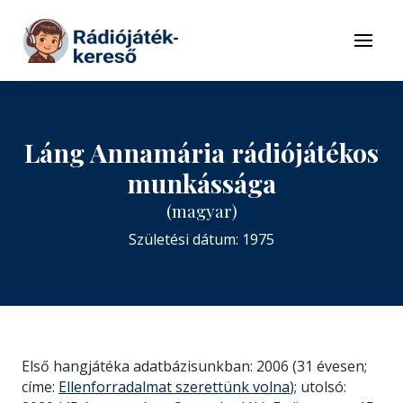
Tovább a navigációhoz
Tovább a tartalomhoz
Menü
Láng Annamária rádiójátékos
munkássága
(magyar)
Születési dátum: 1975
Első hangjátéka adatbázisunkban: 2006 (31 évesen;
címe:
Ellenforradalmat szerettünk volna
); utolsó: