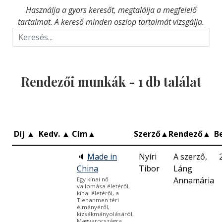
Használja a gyors keresőt, megtalálja a megfelelő
tartalmat. A kereső minden oszlop tartalmát vizsgálja.
Rendezői munkák -
1
db találat
Díj
▲
Kedv.
▲
Cím
▲
Szerző
▲
Rendező
▲
B
🔈
Made in
Nyíri
A szerző,
China
Tibor
Láng
Annamária
Egy kínai nő
vallomása életéről,
kínai életéről, a
Tienanmen téri
élményéről,
kizsákmányolásáról,
Magyarországra