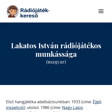
Tovább a navigációhoz
Tovább a tartalomhoz
Menü
Lakatos István rádiójátékos
munkássága
(magyar)
Első hangjátéka adatbázisunkban: 1933 (címe:
Éjjeli
inspekció
); utolsó: 1986 (címe:
Nagy Lajos