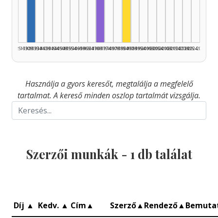
Szerző, 1930–1934: 1
Fordító, 1970–1974: 1
Színész, 1985–1989: 1
1925–1929
1930–1934
1935–1939
1940–1944
1945–1949
1950–1954
1955–1959
1960–1964
1965–1969
1970–1974
1975–1979
1980–1984
1985–1989
1990–1994
1995–1999
2000–2004
2005–2009
2010–2014
2015–2019
2020–2024
2025–2026
Használja a gyors keresőt, megtalálja a megfelelő
tartalmat. A kereső minden oszlop tartalmát vizsgálja.
Szerzői munkák -
1
db találat
Díj
▲
Kedv.
▲
Cím
▲
Szerző
▲
Rendező
▲
Bemuta