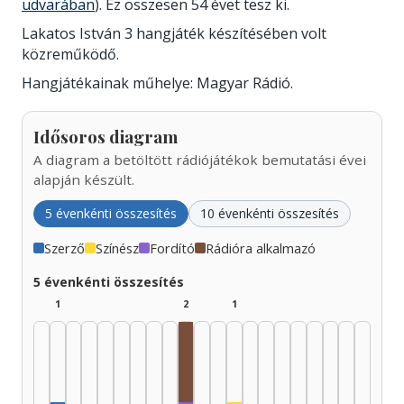
udvarában
). Ez összesen 54 évet tesz ki.
Lakatos István 3 hangjáték készítésében volt
közreműködő.
Hangjátékainak műhelye: Magyar Rádió.
Idősoros diagram
A diagram a betöltött rádiójátékok bemutatási évei
alapján készült.
5 évenkénti összesítés
10 évenkénti összesítés
Szerző
Színész
Fordító
Rádióra alkalmazó
5 évenkénti összesítés
1
2
1
Rádióra alkalmazó, 1970–1974: 