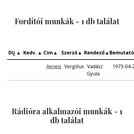
Fordítói munkák -
1
db találat
Díj
▲
Kedv.
▲
Cím
▲
Szerző
▲
Rendező
▲
Bemutat
Aeneis
Vergilius
Vadász
1973-04-
Gyula
Rádióra alkalmazói munkák -
1
db találat