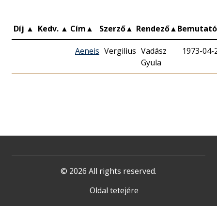
Díj
▲
Kedv.
▲
Cím
▲
Szerző
▲
Rendező
▲
Bemutat
Aeneis
Vergilius
Vadász
1973-04-
Gyula
© 2026 All rights reserved.
Oldal tetejére