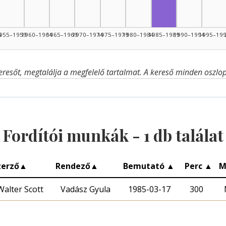
4
955–1959
1960–1964
1965–1969
1970–1974
1975–1979
1980–1984
1985–1989
1990–1994
1995–19
eresőt, megtalálja a megfelelő tartalmat. A kereső minden oszlop 
Fordítói munkák -
1
db találat
zerző
▲
Rendező
▲
Bemutató
▲
Perc
▲
M
Walter Scott
Vadász Gyula
1985-03-17
300