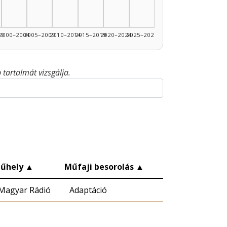
99
2000–2004
2005–2009
2010–2014
2015–2019
2020–2024
2025–2026
tartalmát vizsgálja.
űhely
▲
Műfaji besorolás
▲
Magyar Rádió
Adaptáció