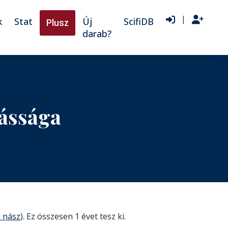
|
k
Stat
Új
ScifiDB
Plusz
darab?
kássága
 nász
). Ez összesen 1 évet tesz ki.