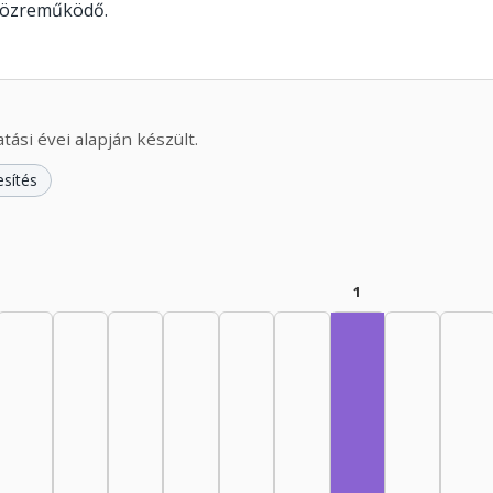
 közreműködő.
ási évei alapján készült.
esítés
1
Fordító, 1985–19