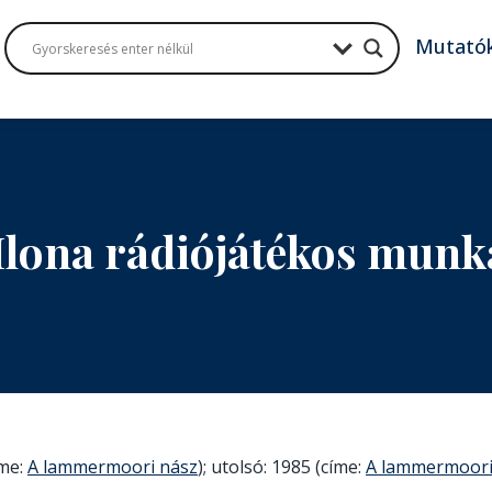
Mutató
Ilona rádiójátékos mun
íme:
A lammermoori nász
); utolsó: 1985 (címe:
A lammermoori