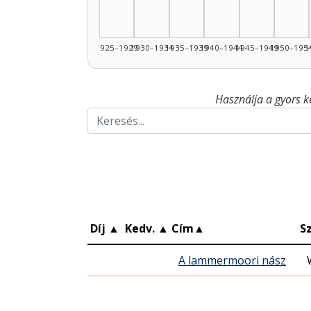
1925–1929
1930–1934
1935–1939
1940–1944
1945–1949
1950–195
1
Használja a gyors k
Díj
▲
Kedv.
▲
Cím
▲
S
A lammermoori nász