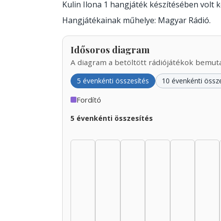
Kulin Ilona 1 hangjáték készítésében volt
Hangjátékainak műhelye: Magyar Rádió.
Idősoros diagram
A diagram a betöltött rádiójátékok bemutat
5 évenkénti összesítés
10 évenkénti össz
Fordító
5 évenkénti összesítés