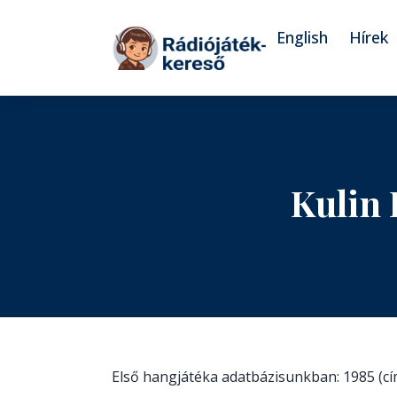
Tovább a navigációhoz
Tovább a tartalomhoz
English
Hírek
Kulin 
Első hangjátéka adatbázisunkban: 1985 (c